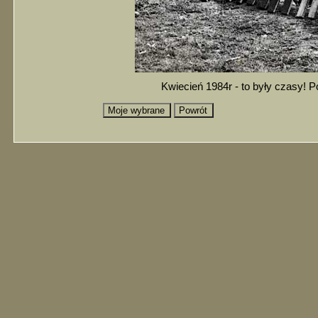
Kwiecień 1984r - to były czasy! P