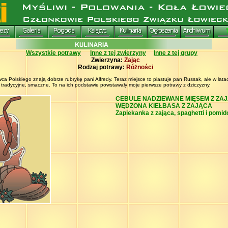
Wszystkie potrawy
Inne z tej zwierzyny
Inne z tej grupy
Zwierzyna:
Zając
Rodzaj potrawy:
Różności
wca Polskiego znają dobrze rubrykę pani Alfredy. Teraz miejsce to piastuje pan Russak, ale w lata
, tradycyjne, smaczne. To na ich podstawie powstawały moje pierwsze potrawy z dziczyzny.
CEBULE NADZIEWANE MIĘSEM Z ZA
WĘDZONA KIEŁBASA Z ZAJĄCA
Zapiekanka z zająca, spaghetti i pomi