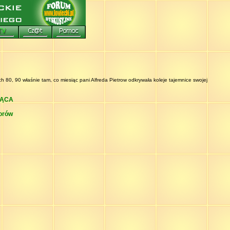
ch 80, 90 właśnie tam, co miesiąc pani Alfreda Pietrow odkrywała koleje tajemnice swojej
JĄCA
dorów