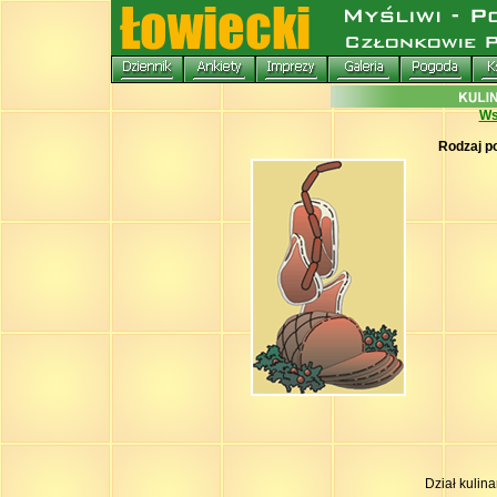
Ws
Rodzaj p
Dział kulin