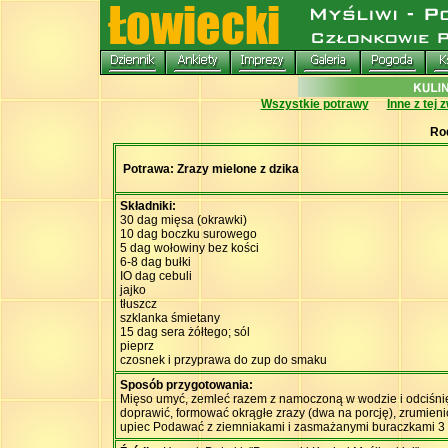
Wszystkie potrawy
Inne z tej 
Ro
Potrawa: Zrazy mielone z dzika
Składniki:
30 dag mięsa (okrawki)
10 dag boczku surowego
5 dag wołowiny bez kości
6-8 dag bułki
IO dag cebuli
jajko
tłuszcz
szklanka śmietany
15 dag sera żółtego; sól
pieprz
czosnek i przyprawa do zup do smaku
Sposób przygotowania:
Mięso umyć, zemleć razem z namoczoną w wodzie i odciśnięt
doprawić, formować okrągłe zrazy (dwa na porcję), zrumieni
upiec Podawać z ziemniakami i zasmażanymi buraczkami 3 