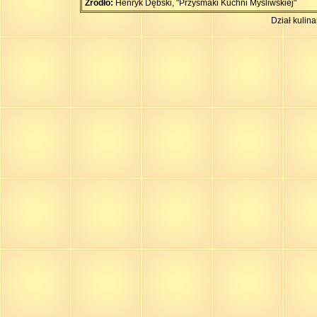
Źródło:
Henryk Dębski, "Przysmaki Kuchni Myśliwskiej"
Dział kulin