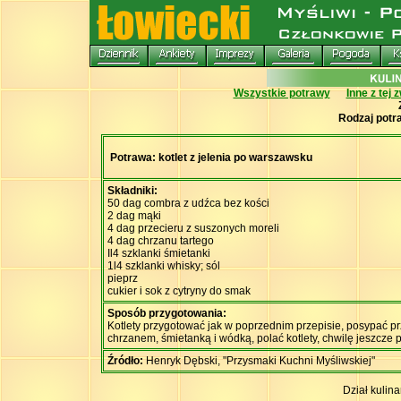
Wszystkie potrawy
Inne z tej 
Rodzaj potr
Potrawa: kotlet z jelenia po warszawsku
Składniki:
50 dag combra z udźca bez kości
2 dag mąki
4 dag przecieru z suszonych moreli
4 dag chrzanu tartego
Il4 szklanki śmietanki
1l4 szklanki whisky; sól
pieprz
cukier i sok z cytryny do smak
Sposób przygotowania:
Kotlety przygotować jak w poprzednim przepisie, posypać pr
chrzanem, śmietanką i wódką, polać kotlety, chwilę jeszcze
Źródło:
Henryk Dębski, "Przysmaki Kuchni Myśliwskiej"
Dział kulin