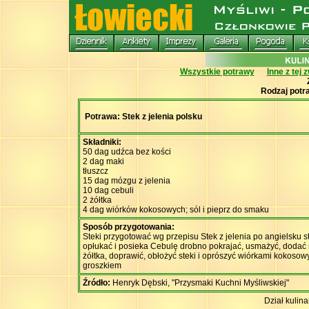
Wszystkie potrawy
Inne z tej 
Rodzaj potr
Potrawa: Stek z jelenia polsku
Składniki:
50 dag udźca bez kości
2 dag maki
tłuszcz
15 dag mózgu z jelenia
10 dag cebuli
2 żółtka
4 dag wiórków kokosowych; sól i pieprz do smaku
Sposób przygotowania:
Steki przygotować wg przepisu Stek z jelenia po angielsku 
opłukać i posieka Cebulę drobno pokrajać, usmażyć, dodać 
żółtka, doprawić, obłożyć steki i oprószyć wiórkami koko
groszkiem
Źródło:
Henryk Dębski, "Przysmaki Kuchni Myśliwskiej"
Dział kulin