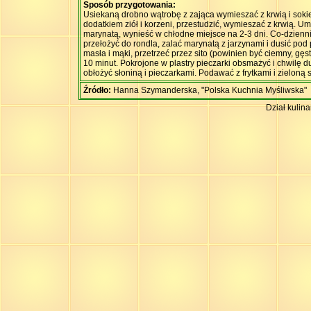
Sposób przygotowania:
Usiekaną drobno wątrobę z zająca wymieszać z krwią i sokie
dodatkiem ziół i korzeni, przestudzić, wymieszać z krwią. 
marynatą, wynieść w chłodne miejsce na 2-3 dni. Co-dzienn
przełożyć do rondla, zalać marynatą z jarzynami i dusić pod
masła i mąki, przetrzeć przez sito (powinien być ciemny, gęst
10 minut. Pokrojone w plastry pieczarki obsmażyć i chwilę d
obłożyć słoniną i pieczarkami. Podawać z frytkami i zieloną
Źródło:
Hanna Szymanderska, "Polska Kuchnia Myśliwska"
Dział kulin