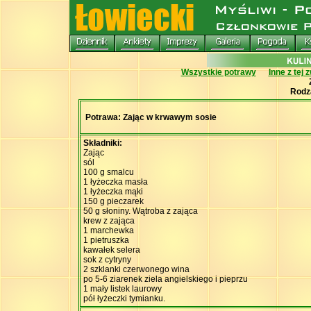
Wszystkie potrawy
Inne z tej 
Rodz
Potrawa: Zając w krwawym sosie
Składniki:
Zając
sól
100 g smalcu
1 łyżeczka masła
1 łyżeczka mąki
150 g pieczarek
50 g słoniny. Wątroba z zająca
krew z zająca
1 marchewka
1 pietruszka
kawałek selera
sok z cytryny
2 szklanki czerwonego wina
po 5-6 ziarenek ziela angielskiego i pieprzu
1 mały listek laurowy
pół łyżeczki tymianku.