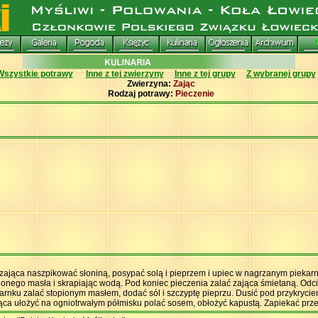
Wszystkie potrawy
Inne z tej zwierzyny
Inne z tej grupy
Z wybranej grupy
Zwierzyna:
Zając
Rodzaj potrawy:
Pieczenie
ająca naszpikować słoniną, posypać solą i pieprzem i upiec w nagrzanym piekarn
pionego masła i skrapiając wodą. Pod koniec pieczenia zalać zająca śmietaną. Od
arnku zalać stopionym masłem, dodać sól i szczyptę pieprzu. Dusić pod przykrycie
ąca ułożyć na ogniotrwałym półmisku polać sosem, obłożyć kapustą. Zapiekać przez