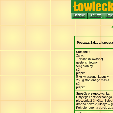
Potrawa: Zając z kapustą
Składniki:
Zając
1 szklanka kwaśnej
gęstej śmietany
50 g słoniny
sól
pieprz. 1
5 kg kwaszonej kapusty
250 g stopionego masła
sól
pieprz.
Sposób przygotowania:
Umytego i oczyszczonego z
pieczenia 2-3 łyżkami sto
drobno pokroić, ułożyć w g
Pokrojonego na porcje zaj