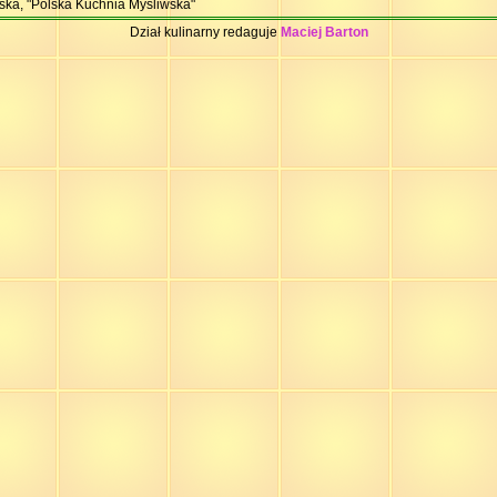
ka, "Polska Kuchnia Myśliwska"
Dział kulinarny redaguje
Maciej Barton