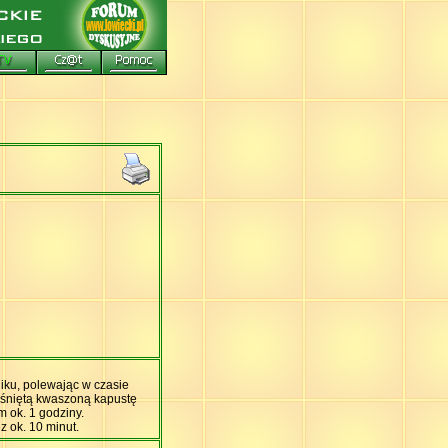
iku, polewając w czasie
ciśniętą kwaszoną kapustę
m ok. 1 godziny.
 ok. 10 minut.