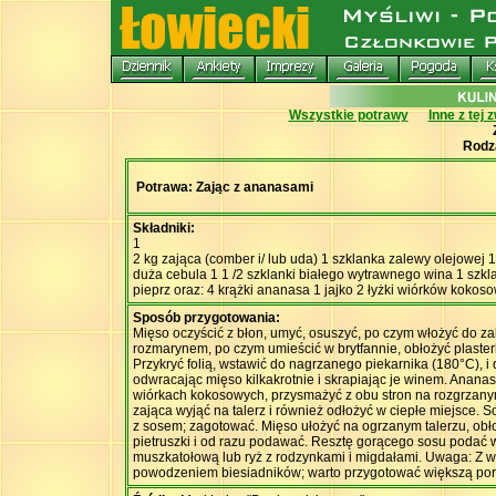
Wszystkie potrawy
Inne z tej 
Rodz
Potrawa: Zając z ananasami
Składniki:
1
2 kg zająca (comber i/ lub uda) 1 szklanka zalewy olejowej
duża cebula 1 1 /2 szklanki białego wytrawnego wina 1 szkl
pieprz oraz: 4 krążki ananasa 1 jajko 2 łyżki wiórków kokoso
Sposób przygotowania:
Mięso oczyścić z błon, umyć, osuszyć, po czym włożyć do za
rozmarynem, po czym umieścić w brytfannie, obłożyć plaster
Przykryć folią, wstawić do nagrzanego piekarnika (180°C), i 
odwracając mięso kilkakrotnie i skrapiając je winem. Anana
wiórkach kokosowych, przysmażyć z obu stron na rozgrzanym
zająca wyjąć na talerz i również odłożyć w ciepłe miejsce. 
z sosem; zagotować. Mięso ułożyć na ogrzanym talerzu, ob
pietruszki i od razu podawać. Resztę gorącego sosu podać 
muszkatołową lub ryż z rodzynkami i migdałami. Uwaga: Z
powodzeniem biesiadników; warto przygotować większą por