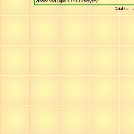
Źródło:
Mari Lajos "Dania z dziczyzny"
Dział kulin