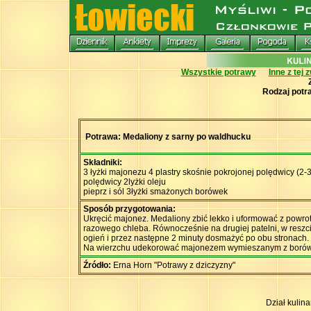
Wszystkie potrawy
Inne z tej 
Rodzaj potr
Potrawa: Medaliony z sarny po waldhucku
Składniki:
3 łyżki majonezu 4 plastry skośnie pokrojonej polędwicy (2-
polędwicy 2lyżki oleju
pieprz i sól 3łyżki smażonych borówek
Sposób przygotowania:
Ukręcić majonez. Medaliony zbić lekko i uformować z powrote
razowego chleba. Równocześnie na drugiej patelni, w reszcie
ogień i przez następne 2 minuty dosmażyć po obu stronach. 
Na wierzchu udekorować majonezem wymieszanym z borówk
Źródło:
Erna Horn "Potrawy z dziczyzny"
Dział kulin