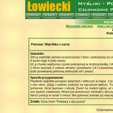
Wszystkie potrawy
Inne z tej 
Rodz
Potrawa: Wątróbka z sarny
Składniki:
300 g wątróbki sarniej oczyszczonej ź błon i pokrojonej na ci
8 łyżek mąki 4 łyżki masła
60 g chudej wędzonej szynki pokrojonej w drobną kostkę 1/4
2 liście laurowe 2 cebule obrane i posiekane 1/4 I czerwone
łyżki posiekanej pielonej pietruszki sól i pieprz
Sposób przygotowania:
Plasterki wątróbki posypać pieprzem i obtoczyć w mące. 3 ł
z obu stron. Zdjąć z patelni, położyć na ogrzanym talerzu. T
tymianek, liście laurowe i cebulę. Dusić na małym ogniu, aż 
sos będzie zawiesisty. Wówczas domieszać ekstrakt z dziczy
Niech poleży w sosie 5 minut. Nie gotować jednak już więcej
Źródło:
Erna Horn "Potrawy z dziczyzny"
Dział kulin