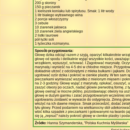
200 g słoniny
150 g pieczarek
1 kieliszek koniaku lub spirytusu. Smak: 1 litr wody
1 litr białego wytrawnego wina
2 porcje włoszczyzny
3 cebule
10 ziarenek jałowca
10 ziarenek ziela angielskiego
2 listki laurowe
pół łyżki soli
1 łyżeczka rozmarynu.
Sposób przygotowania:
Głowę dzika odciąć razem z szyją, oparzyć kilkakrotnie wrz
głowę od spodu i delikatnie wyjąć wszystkie kości, uważając 
wrzątkiem, wysuszyć, schować. I Zagotować marynatę. Oczy
marynatą i wynieść na 4-5 dni w chłodne miejsce. Przygotow
dokładnie utrzeć z odciśniętymi z mleka bułkami i jajkami. D
ugotować ozór dzika i pokroić w cienkie plastry. W ten sam
pieczarkami wymieszać wszystko z mielonym mięsem i pokro
na 2-3 godziny. Głowę wyjąć z marynaty, opłukać, osuszyć, 
zaszyć otwory po oczach, nadać głowie pierwotną formę, z ty
głowę owinąć w mocne płótno, pozostawiając otwory na uszy, 
głowę w dużym garnku i zalać przygotowanym wcześniej sma
ugotowaniu zostawić w wywarze do ostygnięcia. Zimną głowę
włożyć na ich dawne miejsce. Smak przecedzić, dodać żelaty
tyłu głowy. Przed podaniem na wielkanocny stół udekorować 
wbić kilka szpadek z pieczarkami i gotowanymi na twardo j
się ją „zepsuć" należy pokroić głowę w cienkie plastry i pod
Źródło:
Hanna Szymanderska, "Polska Kuchnia Myśliwska"