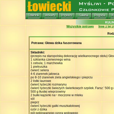
Wszystkie potrawy
Inne z tej 
Rodz
Potrawa: Głowa dzika faszerowana
Składniki:
(przepis na staropolską dekorację wielkanocnego stołu) Głow
1 szklanka czerwonego wina
1 cebula; 1 marchewka
1 pietruszka
ćwierć selera
4-6 ziarenek jałowca
po 8-10 ziarenek ziela angielskiego i pieprzu
2 listki laurowe
ćwierć łyżeczki rozmarynu
ćwierć łyżeczki świeżych świerkowych szpilek. Farsz.' 500 g 
500 g tłustej wieprzowiny
2 bułki kajzerki na~ moczone w mleku
sól
pieprz
ćwierć łyżeczki gałki muszkatołowej
ozór z dzika
pół peklowanego ozora wołowego