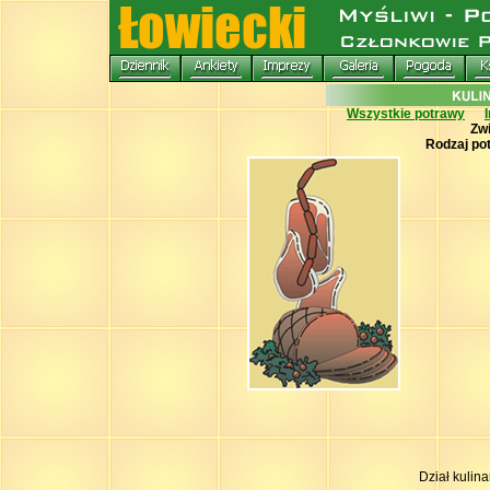
Wszystkie potrawy
Zw
Rodzaj po
Dział kulin