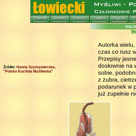
Ws
Autorka wielu,
czas co rusz 
Przepisy jasne
dosłownie na 
Źródło:
Hanna Szymanderska,
"Polska Kuchnia Myśliwska"
sobie, podobni
z żubra, cietr
podarunek w po
już zupełnie 