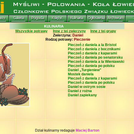
Wszystkie potrawy
Inne z tej zwierzyny
Inne z tej grupy
Zwierzyna:
Daniel
Rodzaj potrawy:
Pieczenie
Pieczeń z daniela a la Bristol
Pieczeń z daniela z bocznikami
Pieczeń z daniela z kaparami
Pieczeń z daniela po senatorsku
Pieczeń z daniela a la Wieniawski
Pieczeń z daniela po polsku
Daniel „Turgieniew"
Mostek daniela
Pieczeń z daniela z kaparami
Pieczeń z daniela po polsku
Daniel w ostrym sosie
Daniel z rożna
Daniel zapiekany
Dział kulinarny redaguje
Maciej Barton