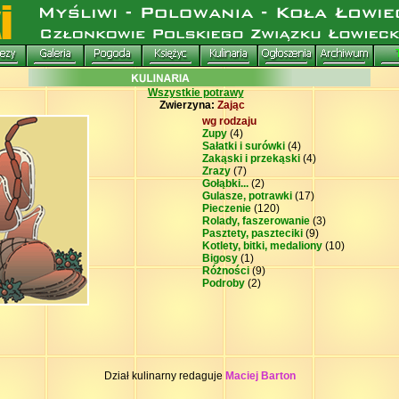
Wszystkie potrawy
Zwierzyna:
Zając
wg rodzaju
Zupy
(4)
Sałatki i surówki
(4)
Zakąski i przekąski
(4)
Zrazy
(7)
Gołąbki...
(2)
Gulasze, potrawki
(17)
Pieczenie
(120)
Rolady, faszerowanie
(3)
Pasztety, paszteciki
(9)
Kotlety, bitki, medaliony
(10)
Bigosy
(1)
Różności
(9)
Podroby
(2)
Dział kulinarny redaguje
Maciej Barton