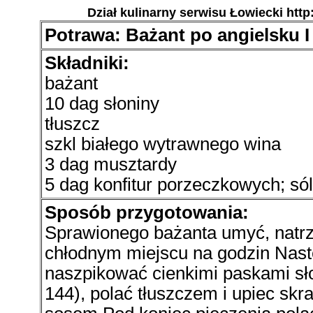
Dział kulinarny serwisu Łowiecki http
Potrawa: Bażant po angielsku I
Składniki:
bażant
10 dag słoniny
tłuszcz
szkl białego wytrawnego wina
3 dag musztardy
5 dag konfitur porzeczkowych; sól
Sposób przygotowania:
Sprawionego bażanta umyć, natrz
chłodnym miejscu na godzin Nast
naszpikować cienkimi paskami sł
144), polać tłuszczem i upiec s