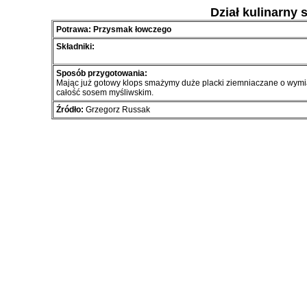
Dział kulinarny 
Potrawa: Przysmak łowczego
Składniki:
Sposób przygotowania:
Mając już gotowy klops smażymy duże placki ziemniaczane o wymi
całość sosem myśliwskim.
Źródło:
Grzegorz Russak