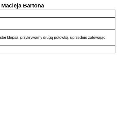
ą Macieja Bartona
ster klopsa, przykrywamy drugą połówką, uprzednio zalewając