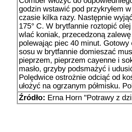
Comber włożyć do odpowiedniego 
godzin wstawić pod przykryłem w
czasie kilka razy. Następnie wyją
175° C. W brytfannie roztopić ole
wlać koniak, przecedzoną zalewę
polewając piec 40 minut. Gotowy 
sosu w brytfannie domieszać mus
pieprzem, pieprzem cayenne i so
masło, grzyby podsmażyć i udusić
Polędwice ostrożnie odciąć od koś
ułożyć na ogrzanym półmisku. Po
Źródło:
Erna Horn "Potrawy z dz