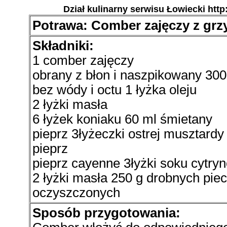
Dział kulinarny serwisu Łowiecki http
Potrawa: Comber zajęczy z grz
Składniki:
1 comber zajęczy
obrany z błon i naszpikowany 300
bez wódy i octu 1 łyżka oleju
2 łyżki masła
6 łyżek koniaku 60 ml śmietany
pieprz 3łyżeczki ostrej musztardy 
pieprz
pieprz cayenne 3łyżki soku cytr
2 łyżki masła 250 g drobnych piec
oczyszczonych
Sposób przygotowania: