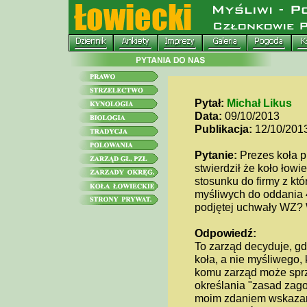
Pytał:
Michał Likus
Data:
09/10/2013
Publikacja:
12/10/201
Pytanie:
Prezes koła p
stwierdził że koło łow
stosunku do firmy z k
myśliwych do oddania 4
podjętej uchwały WZ? W
Odpowiedź:
To zarząd decyduje, gd
koła, a nie myśliwego, 
komu zarząd może sprz
określania "zasad zag
moim zdaniem wskazan