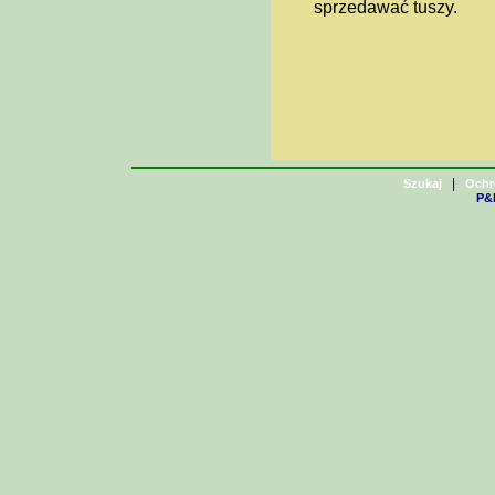
sprzedawać tuszy.
|
Szukaj
Ochr
P&H