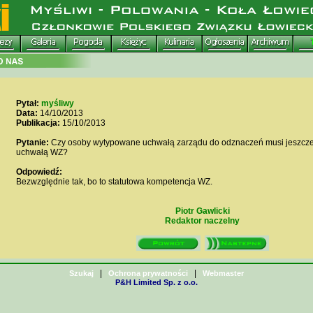
Pytał:
myśliwy
Data:
14/10/2013
Publikacja:
15/10/2013
Pytanie:
Czy osoby wytypowane uchwałą zarządu do odznaczeń musi jeszcze 
uchwałą WZ?
Odpowiedź:
Bezwzględnie tak, bo to statutowa kompetencja WZ.
Piotr Gawlicki
Redaktor naczelny
|
|
Szukaj
Ochrona prywatności
Webmaster
P&H Limited Sp. z o.o.