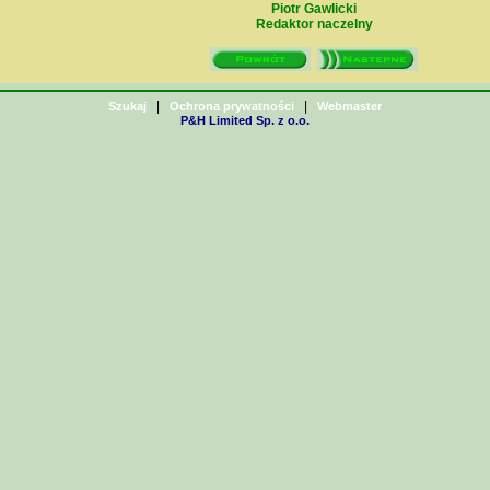
Piotr Gawlicki
Redaktor naczelny
|
|
Szukaj
Ochrona prywatności
Webmaster
P&H Limited Sp. z o.o.