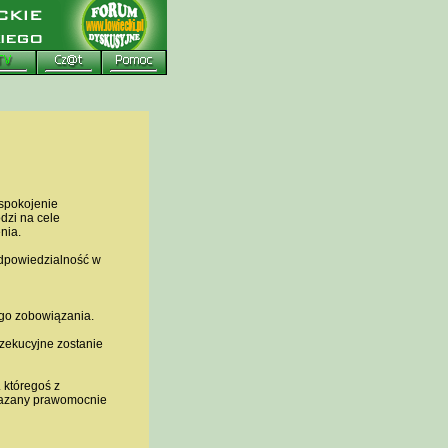
aspokojenie
dzi na cele
nia.
odpowiedzialność w
ego zobowiązania.
zekucyjne zostanie
 któregoś z
skazany prawomocnie