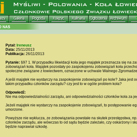
Pytał:
Ireneusz
Data:
25/11/2013
Publikacja:
26/11/2013
Pytanie:
§97 1. W przypadku likwidacji koła jego majątek przeznacza się na z
zobowiązań koła. Majątek pozostały po zaspokojeniu zobowiązań koła przecho
społeczne związane z łowiectwem, oznaczone w uchwale Walnego Zgromadze
A jeśli majątek nie wystarczy na zaspokojenie zobowiązań po kole? Jaka jest 
takim przypadku członków zarządu? czy jest to w ogóle problem koła?
Odpowiedź:
Nie ma odpowiedzialności zarządu, ani odpowiedzialności członków koła za j
Jeżeli majątek nie wystarczy na zaspokojenie zobowiązań, to postępowanie eg
umorzone.
Powyższe nie wyklucza, ze zobowiązania powstałe na skutek przestępstwa, np.
członków zarządu, ale wówczas to od sądu będzie zależało, czy oskarżony i 
będzie naprawiał szkodę.