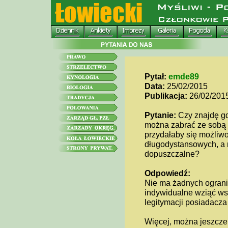
Pytał:
emde89
Data:
25/02/2015
Publikacja:
26/02/201
Pytanie:
Czy znajdę gd
można zabrać ze sobą 
przydałaby się możliw
długodystansowych, a na
dopuszczalne?
Odpowiedź:
Nie ma żadnych ograni
indywidualne wziąć wsz
legitymacji posiadacza 
Więcej, można jeszcze 