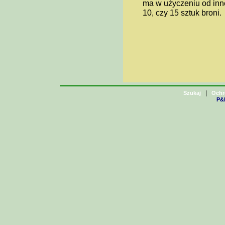
ma w użyczeniu od inn
10, czy 15 sztuk broni.
|
Szukaj
Ochr
P&H