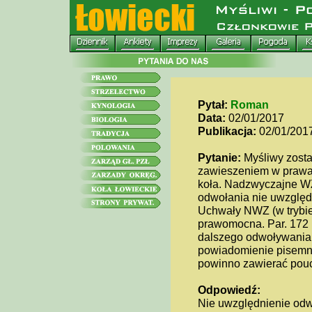
Pytał:
Roman
Data:
02/01/2017
Publikacja:
02/01/201
Pytanie:
Myśliwy zosta
zawieszeniem w prawac
koła. Nadzwyczajne W
odwołania nie uwzględni
Uchwały NWZ (w trybie
prawomocna. Par. 172 
dalszego odwoływania
powiadomienie pisemn
powinno zawierać pouc
Odpowiedź:
Nie uwzględnienie od