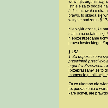
wewnątrzorganizacyjne
Istnieje za to oddziel
Jeżeli uchwała o ukar
prawo, to składa się w
w trybie nadzoru - § 173
Nie wykluczone, że na
statutu na ostatnim zj
nieprzestrzeganie uchw
prawa łowieckiego. Zap
§ 152
1. Za dopuszczenie się
przewinień przeciwko
organów
Zrzeszenia i
k
(
przepraszamy, że to d
momencie publikacji te
Za co ukarano nie wiem,
rozporządzenia o waru
karę uchyli, ale praw