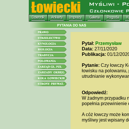
Pytał:
Przemysław
Data:
27/11/2020
Publikacja:
01/12/202
Pytanie:
Czy łowczy K
łowisku na polowaniu, 
utrudnianie wykonywa
Odpowiedź:
W żadnym przypadku nie 
popełnia przewinienie 
A cóż łowczy może kon
myśliwy jest wpisany d