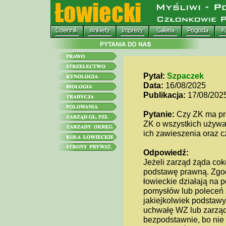
Pytał:
Szpaczek
Data:
16/08/2025
Publikacja:
17/08/202
Pytanie:
Czy ZK ma pra
ZK o wszystkich używa
ich zawieszenia oraz c
Odpowiedź:
Jeżeli zarząd żąda cok
podstawę prawną. Zgodn
łowieckie działają na 
pomysłów lub poleceń 
jakiejkolwiek podstaw
uchwałę WZ lub zarząd
bezpodstawnie, bo nie 