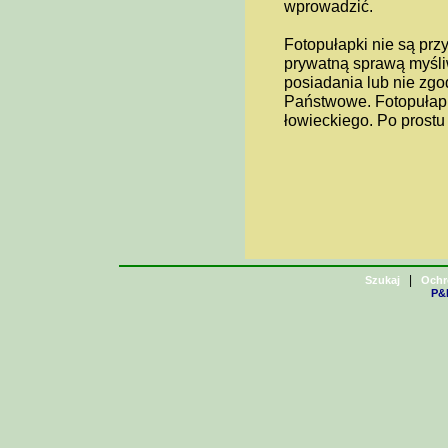
wprowadzić.
Fotopułapki nie są prz
prywatną sprawą myśliw
posiadania lub nie zgod
Państwowe. Fotopułapk
łowieckiego. Po prostu 
|
Szukaj
Ochr
P&H