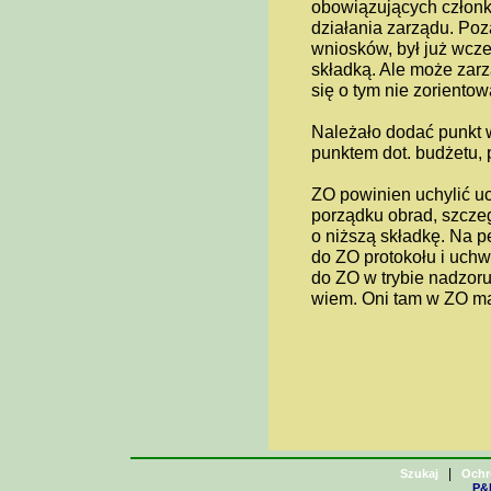
obowiązujących członk
działania zarządu. Poz
wniosków, był już wcz
składką. Ale może zarz
się o tym nie zorientow
Należało dodać punkt w
punktem dot. budżetu, p
ZO powinien uchylić uc
porządku obrad, szcze
o niższą składkę. Na p
do ZO protokołu i uchwa
do ZO w trybie nadzoru,
wiem. Oni tam w ZO ma
|
Szukaj
Ochr
P&H