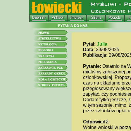
Pytał:
Julia
Data:
23/08/2025
Publikacja:
29/08/202
Pytanie:
Ostatnio na W
mieliśmy zgłoszonej pr
członkowskiej. Propozy
czas na składanie prz
przegłosowany większo
zapytać, czy podniesie
Dodam tylko jeszcze, 
w tym sezonie, mimo, że
przez członków opłaco
Odpowiedź:
Wolne wnioski w porzą