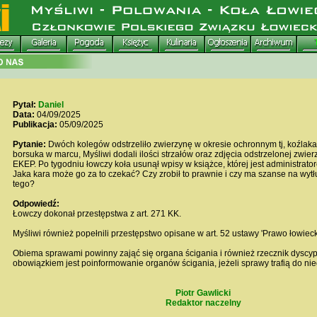
Pytał:
Daniel
Data:
04/09/2025
Publikacja:
05/09/2025
Pytanie:
Dwóch kolegów odstrzeliło zwierzynę w okresie ochronnym tj, koźlaka 
borsuka w marcu, Myśliwi dodali ilości strzałów oraz zdjęcia odstrzelonej zwie
EKEP. Po tygodniu łowczy koła usunął wpisy w książce, której jest administrat
Jaka kara może go za to czekać? Czy zrobił to prawnie i czy ma szanse na wyt
tego?
Odpowiedź:
Łowczy dokonał przestępstwa z art. 271 KK.
Myśliwi również popełnili przestępstwo opisane w art. 52 ustawy 'Prawo łowieck
Obiema sprawami powinny zająć się organa ścigania i również rzecznik dyscypl
obowiązkiem jest poinformowanie organów ścigania, jeżeli sprawy trafią do nie
Piotr Gawlicki
Redaktor naczelny