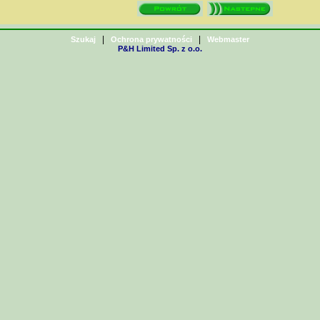
|
|
Szukaj
Ochrona prywatności
Webmaster
P&H Limited Sp. z o.o.