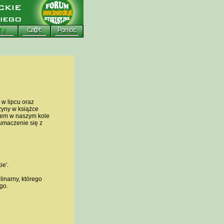
w lipcu oraz
rzyny w książce
orem w naszym kole
łumaczenie się z
ie'.
inarny, którego
go.