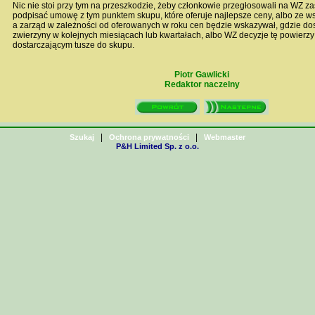
Nic nie stoi przy tym na przeszkodzie, żeby członkowie przegłosowali na WZ za
podpisać umowę z tym punktem skupu, które oferuje najlepsze ceny, albo ze wsz
a zarząd w zależności od oferowanych w roku cen będzie wskazywał, gdzie dos
zwierzyny w kolejnych miesiącach lub kwartałach, albo WZ decyzje tę powierz
dostarczającym tusze do skupu.
Piotr Gawlicki
Redaktor naczelny
|
|
Szukaj
Ochrona prywatności
Webmaster
P&H Limited Sp. z o.o.