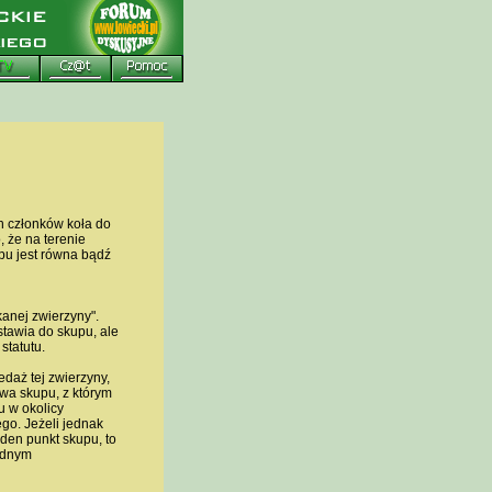
h członków koła do
 że na terenie
pu jest równa bądź
anej zwierzyny".
tawia do skupu, ale
statutu.
edaż tej zwierzyny,
wa skupu, z którym
u w okolicy
go. Jeżeli jednak
den punkt skupu, to
ednym