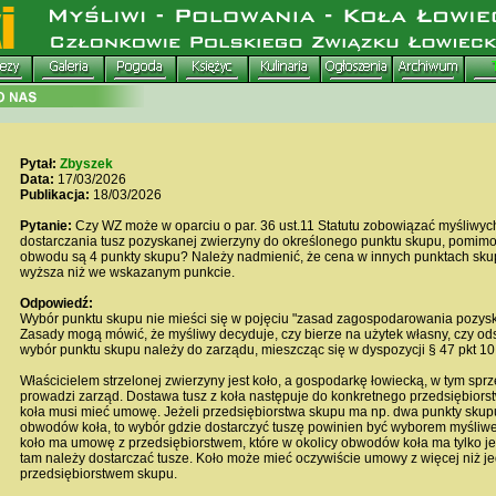
Pytał:
Zbyszek
Data:
17/03/2026
Publikacja:
18/03/2026
Pytanie:
Czy WZ może w oparciu o par. 36 ust.11 Statutu zobowiązać myśliwyc
dostarczania tusz pozyskanej zwierzyny do określonego punktu skupu, pomimo,
obwodu są 4 punkty skupu? Należy nadmienić, że cena w innych punktach sku
wyższa niż we wskazanym punkcie.
Odpowiedź:
Wybór punktu skupu nie mieści się w pojęciu "zasad zagospodarowania pozysk
Zasady mogą mówić, że myśliwy decyduje, czy bierze na użytek własny, czy ods
wybór punktu skupu należy do zarządu, mieszcząc się w dyspozycji § 47 pkt 10 
Właścicielem strzelonej zwierzyny jest koło, a gospodarkę łowiecką, w tym sprz
prowadzi zarząd. Dostawa tusz z koła następuje do konkretnego przedsiębiorst
koła musi mieć umowę. Jeżeli przedsiębiorstwa skupu ma np. dwa punkty skup
obwodów koła, to wybór gdzie dostarczyć tuszę powinien być wyborem myśliwe
koło ma umowę z przedsiębiorstwem, które w okolicy obwodów koła ma tylko je
tam należy dostarczać tusze. Koło może mieć oczywiście umowy z więcej niż j
przedsiębiorstwem skupu.