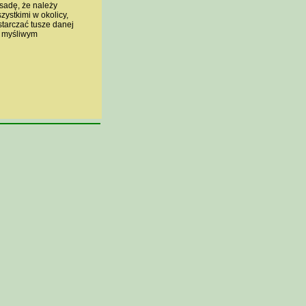
sadę, że należy
ystkimi w okolicy,
tarczać tusze danej
y myśliwym