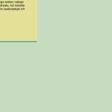
zego wobec całego
trzału, niż mówiła
e zaakceptuje ich