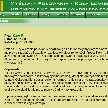
Pytał:
Karol R.
Data:
06/03/2003
Publikacja:
18/08/2005
Pytanie:
Czy w czasie polowania dewizowego na kuropatwy myśliwy zaproszon
ma prawo strzelać do bażantów i czy jest to wykroczenie jeżeli Prezes Koła na t
Jeżeli zakontraktowano 50 szt kuropatw na polowanie dewizowe, a w czasie po
80 szt za przyzwoleniem łowczego koła i zapłacono za nie po uzgodnionych cen
wykroczenie?
Odpowiedź:
Pojęcie wykroczenia łączy się z czynem zakazanym. Umowa pomiędzy kołem, 
myśliwym dewizowym jest umową cywilno prawną, której nie dotrzymanie nie j
co najwyżej złamaniem postanowień umownych, o ile strony nie zaakceptują
przez prezesa i łowczego zmian w ilości ptaków do pozyskania. Jeżeli koło wyr
wyższy odsztrzał, myśliwy go zrealizował i rozliczył z biurem polowań, które za
odstrzelone ptaki, to nie ma tu mowy o żadnym wykroczeniu.
Hipotetycznie, wykroczeniem wobec prawa dewizowego byłoby odstrzelenie d
zapłacenie za nie bezpośrednio do koła lub wykroczeniem z kodeksu karnego,
kieszeni prezesa czy łowczego.