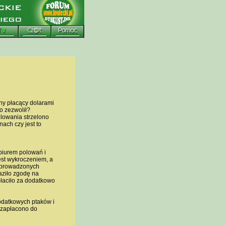
y płacący dolarami
o zezwolił?
lowania strzelono
ach czy jest to
biurem polowań i
est wykroczeniem, a
 wprowadzonych
aziło zgodę na
płaciło za dodatkowo
odatkowych ptaków i
 zapłacono do