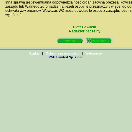
Inną sprawą jest ewentualna odpowiedzialność organizacyjna prezesa i łowc
zarządu lub Walnego Zgromadzenia, jeżeli osoby te przeznaczyły więcej do ods
uchwała w/w organów. Wówczas WZ może odwołać te osoby z zarządu, jeżeli ni
wyjaśnień.
Piotr Gawlicki
Redaktor naczelny
|
|
Szukaj
Ochrona prywatności
Webmaster
P&H Limited Sp. z o.o.