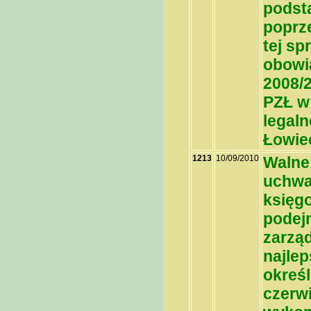
podsta
poprz
tej sp
obowi
2008/2
PZŁ w
legal
Łowiec
1213
10/09/2010
Walne 
uchwa
księg
podejm
zarząd
najlep
określ
czerwi