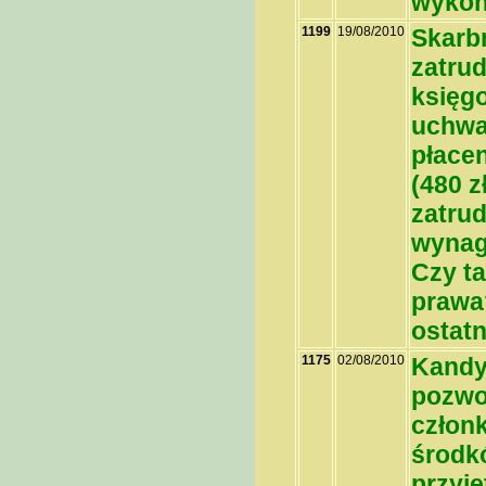
wykon
1199
19/08/2010
Skarbn
zatrud
księgo
uchwa
płacen
(480 z
zatrud
wynagr
Czy ta
prawa
ostatn
1175
02/08/2010
Kandy
pozwol
człon
środkó
przyję