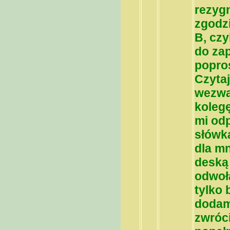
rezygn
zgodz
B, cz
do zap
popros
Czytaj
wezwa
koleg
mi odp
słówka
dla mn
deską 
odwoł
tylko 
dodam
zwróc