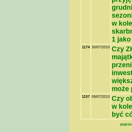
grudni
sezoni
w kole
skarb
1 jako
1174
30/07/2010
Czy Z
mająt
przen
inwest
więks
może 
1157
09/07/2010
Czy ob
w kol
być c
poprz