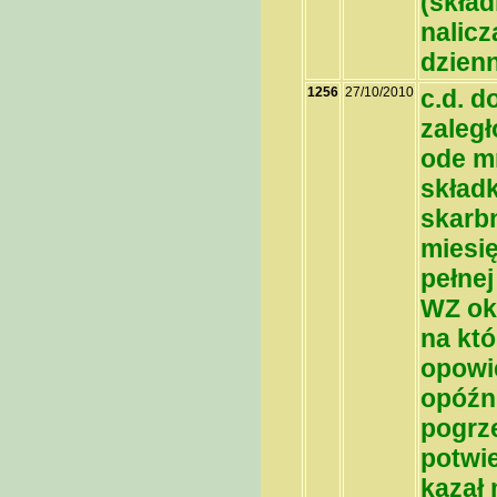
(skład
nalic
dzien
1256
27/10/2010
c.d. d
zaległ
ode mn
składk
skarbn
miesię
pełnej
WZ ok
na kt
opowi
opóźn
pogrz
potwi
kazał 