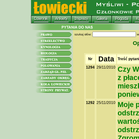
szukaj słów:
w
Op
Data
Nr
Treść pytan
1294
29/11/2010
Czy W
z płac
mieszk
poniew
1292
25/11/2010
Moje 
odstrz
warto
odstr
Zgrom