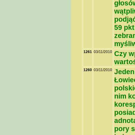
głosów
wątpl
podjąć
59 pkt
zebra
myśli
1261
03/11/2010
Czy w
warto
1260
03/11/2010
Jeden
Łowie
polski
nim ko
koresp
posia
adnota
pory s