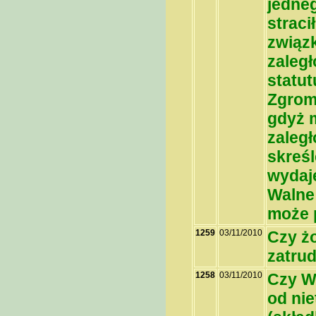
jedneg
straci
związ
zaległ
statut
Zgrom
gdyż 
zaległ
skreśl
wydaje
Walne
może 
1259
03/11/2010
Czy ż
zatru
1258
03/11/2010
Czy W
od nie