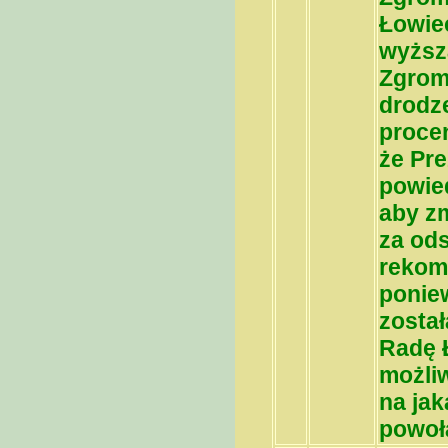
Łowie
wyższ
Zgrom
drodz
proce
że Pre
powied
aby z
za ods
rekom
ponie
został
Radę Ł
możli
na ja
powoł