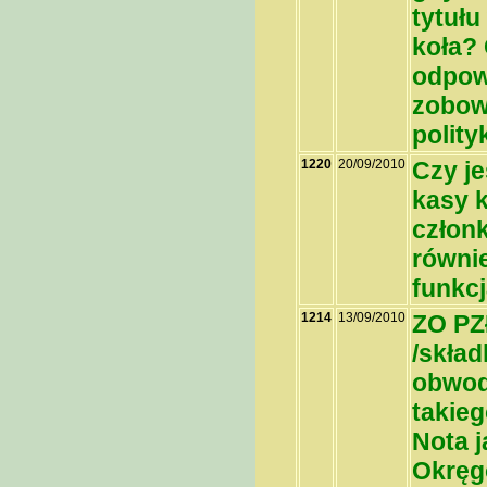
tytuł
koła?
odpowi
zobow
polity
1220
20/09/2010
Czy je
kasy 
członk
równi
funkcj
1214
13/09/2010
ZO PZ
/skład
obwod
takie
Nota 
Okręg