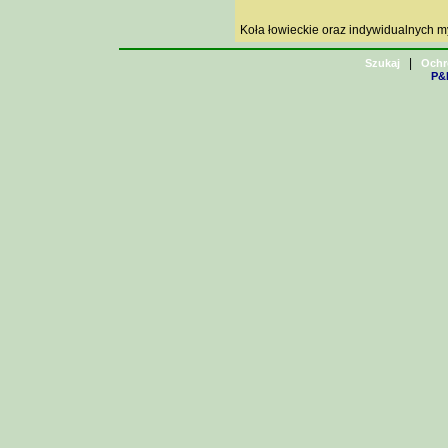
Koła łowieckie oraz indywidualnych 
|
Szukaj
Ochr
P&H