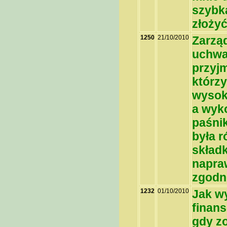
szybk
złoży
1250
21/10/2010
Zarząd
uchwa
przyj
którzy
wysoko
a wyko
paśnik
była r
skład
napraw
zgodne
1232
01/10/2010
Jak w
finan
gdy zo