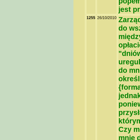
popełn
jest p
1255
26/10/2010
Zarzą
do ws
międz
opłaci
"dniów
uregul
do mn
określ
{form
jednak
poniew
przys
który
Czy m
mnie d