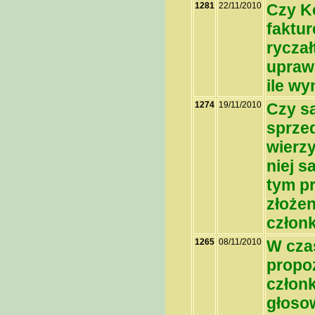
1281
22/11/2010
Czy K
faktur
ryczał
uprawą
ile w
1274
19/11/2010
Czy są
sprzed
wierzy
niej s
tym p
złoże
człon
1265
08/11/2010
W cza
propoz
człon
głosow