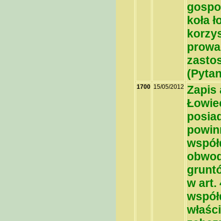
gospo
koła ł
korzy
prowa
zasto
(
Pytan
1700
15/05/2012
Zapis 
Łowiec
posia
powinn
współd
obwod
grunt
w art.
współd
właści