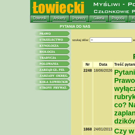
szukaj słów:
w
Nr
Data
Treść pytan
2248
18/06/2026
Pytani
Prawo 
wyłącz
rubryk
co? Na
zapla
dzikó
1868
24/01/2013
Czy w