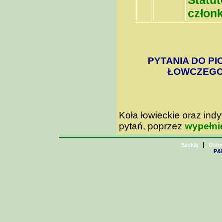
Statu
członk
PYTANIA DO PI
ŁOWCZEGO 
Koła łowieckie oraz in
pytań, poprzez
wypełni
|
Szukaj
Ochr
P&H