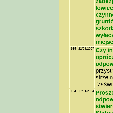
zabez
łowie
czynno
grunt
szkoda
wyłąc
miejsc
935
22/08/2007
Czy in
opróc
odpow
przyst
strzel
"zaświ
164
17/01/2004
Proszę
odpowi
stwier