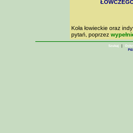
ŁOWCZEGO 
Koła łowieckie oraz in
pytań, poprzez
wypełni
|
Szukaj
Ochr
P&H