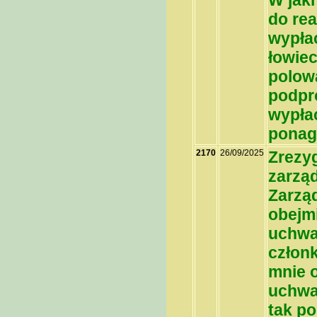
W jak
do rea
wypła
łowie
polow
podpr
wypła
ponag
2170
26/09/2025
Zrezy
zarząd
Zarząd
obejmi
uchwał
członk
mnie 
uchwa
tak p