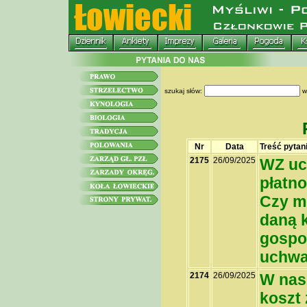
szukaj słów:
w
Nr
Data
Treść pytan
2175
26/09/2025
WZ uc
płatn
Czy m
daną 
gospo
uchwa
2174
26/09/2025
W nas
koszt 