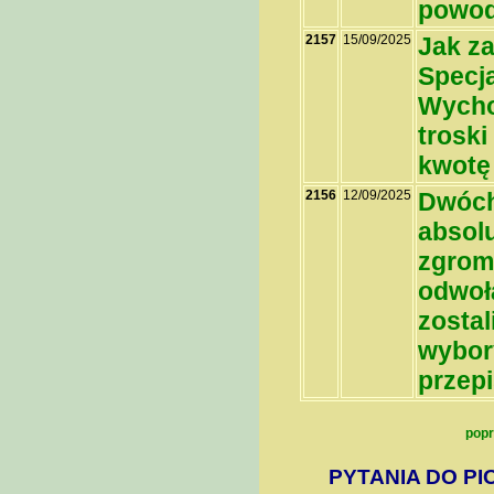
powo
2157
15/09/2025
Jak z
Specj
Wycho
trosk
kwotę 
2156
12/09/2025
Dwóch
absol
zgroma
odwoł
zostal
wybory
przep
popr
PYTANIA DO PI