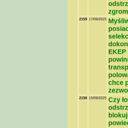
odstr
zgrom
2159
17/09/2025
Myśliw
posiad
selekc
dokon
EKEP o
powin
trans
polow
chce p
zezwo
2158
15/09/2025
Czy ł
odstrz
blokuj
powied