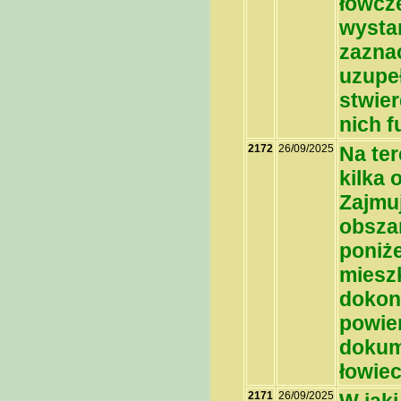
łowcz
wysta
zazna
uzupeł
stwier
nich f
2172
26/09/2025
Na te
kilka 
Zajmu
obsza
poniż
mieszk
dokon
powie
dokum
łowie
2171
26/09/2025