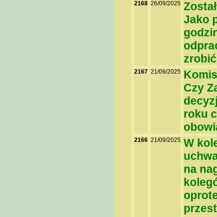
2168
26/09/2025
Został
Jako 
godzi
odpra
zrobić
2167
21/09/2025
Komisj
Czy Z
decyz
roku c
obowi
2166
21/09/2025
W kole
uchwa
na na
kolegó
oprot
przes