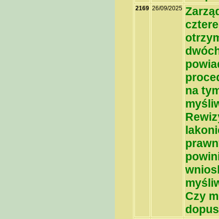
2169
26/09/2025
Zarzą
czter
otrzym
dwóch
powia
proced
na ty
myśli
Rewizy
lakon
prawn
powin
wnios
myśli
Czy m
dopus