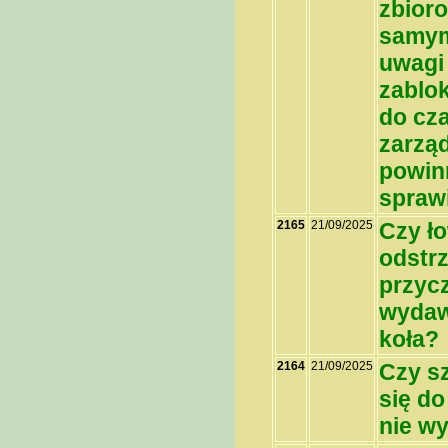
zbior
samym 
uwagi
zablo
do cz
zarząd
powin
spraw
2165
21/09/2025
Czy ł
odstrz
przycz
wydaw
koła?
2164
21/09/2025
Czy s
się do
nie w