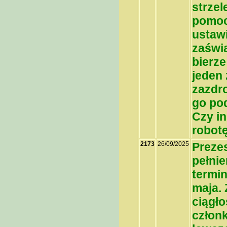
strzel
pomoc
ustawi
zaświa
bierze
jeden 
zazdr
go po
Czy in
robotę
2173
26/09/2025
Prezes
pełnie
termi
maja.
ciągło
członk