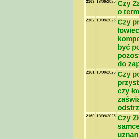
2163
18/09/2025
Czy Z
o ter
2162
18/09/2025
Czy p
łowiec
kompet
być p
pozos
do za
2161
18/09/2025
Czy p
przyst
czy ł
zaświ
odstr
2160
18/09/2025
Czy Z
samce
uznan