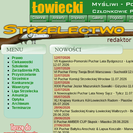
Prawo
12/07/2026
VII Kujawsko-Pomorski Puchar Lata Bydgoszcz - Łąc
Ciekawostki
12.07.2026
Szkolenie
12/07/2026
Zarządzenia PZŁ
VI Puchar Firmy Twoja Broń Warszawa - Suchodół 12.
Przystrzelanie
11/07/2026
Strzelnice
VI Puchar Komisji Strzeleckiej Wrocław 11.07.2026
Konkurencje
11/07/2026
XXXI Puchar Jezior Mazurskich Suwałki - Giżycko 11.
Wawrzyny
11/07/2026
Liga Strzelecka
X Nowosądecki Puchar Lata Nowy Sącz - Tylicz 11.07
Amunicja
05/07/2026
Optyka
XLI Krajowy Konkurs Kół Łowieckich Radom - Piastów
Archiwum
05.07.2026
Terminarze
28/06/2026
VIII Puchar Sudeckiej Krainy Łowieckiej Wałbrzych - B
28.06.2026
28/06/2026
II Puchar AMBER CUP Słupsk - Miastko 28.06.2026
27/06/2026
XX Puchar Bałtyku Anschutz & Lapua Koszalin - Man
27.06.2026