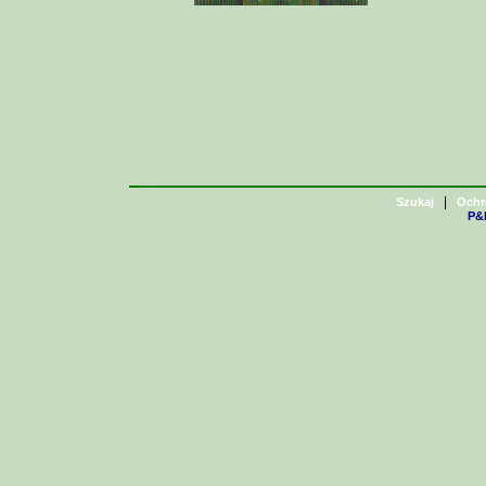
|
Szukaj
Ochr
P&H