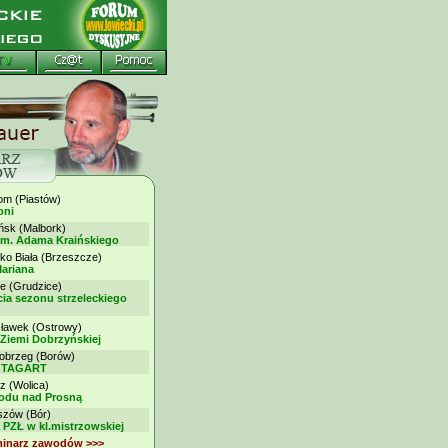
 (Piastów)
oni
k (Malbork)
im. Adama Kraińskiego
ko Biała (Brzeszcze)
ariana
 (Grudzice)
ia sezonu strzeleckiego
awek (Ostrowy)
 Ziemi Dobrzyńskiej
brzeg (Borów)
my TAGART
z (Wolica)
rodu nad Prosną
ów (Bór)
 PZŁ w kl.mistrzowskiej
minarz zawodów >>>