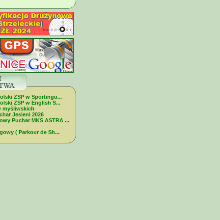
olski ZSP w Sportingu...
lski ZSP w English S...
w myśliwskich
char Jesieni 2026
dowy Puchar MKS ASTRA ...
gowy ( Parkour de Sh...