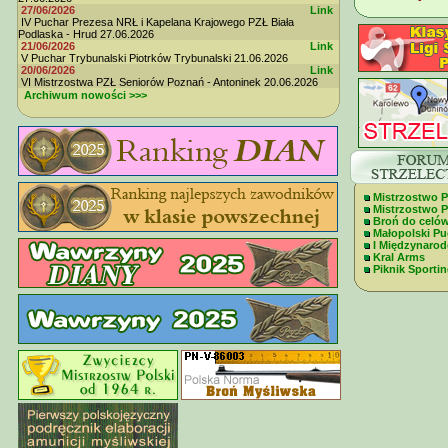
27/06/2026
Link
IV Puchar Prezesa NRŁ i Kapelana Krajowego PZŁ Biała
Podlaska - Hrud 27.06.2026
21/06/2026
Link
V Puchar Trybunalski Piotrków Trybunalski 21.06.2026
20/06/2026
Link
VI Mistrzostwa PZŁ Seniorów Poznań - Antoninek 20.06.2026
Archiwum nowości >>>
Mistrzostwo P
Mistrzostwo Po
Broń do celó
Małopolski Pu
I Międzynaro
Kral Arms
Piknik Sportin