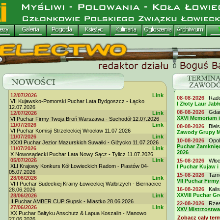
12/07/2026
Link
08-08-2026
Radom
VII Kujawsko-Pomorski Puchar Lata Bydgoszcz - Łącko
I Złoty Laur Jabł
12.07.2026
08-08-2026
Gdańs
12/07/2026
Link
XXVI Memoriam 
VI Puchar Firmy Twoja Broń Warszawa - Suchodół 12.07.2026
11/07/2026
Link
08-08-2026
Biels
VI Puchar Komisji Strzeleckiej Wrocław 11.07.2026
Zawody Grupy M
11/07/2026
Link
10-08-2026
Opole
XXXI Puchar Jezior Mazurskich Suwałki - Giżycko 11.07.2026
Puchar Zamknięc
11/07/2026
Link
2026
X Nowosądecki Puchar Lata Nowy Sącz - Tylicz 11.07.2026
05/07/2026
Link
15-08-2026
Włocł
XLI Krajowy Konkurs Kół Łowieckich Radom - Piastów 04-
I Puchar Kujaw i
05.07.2026
15-08-2026
Tarno
28/06/2026
Link
VII Puchar Fir
VIII Puchar Sudeckiej Krainy Łowieckiej Wałbrzych - Biernacice
16-08-2026
Kalis
28.06.2026
XXVIII Puchar G
28/06/2026
Link
II Puchar AMBER CUP Słupsk - Miastko 28.06.2026
22-08-2026
Rzesz
27/06/2026
Link
XXV Mistrzostwa
XX Puchar Bałtyku Anschutz & Lapua Koszalin - Manowo
Zobacz cały ter
27.06.2026