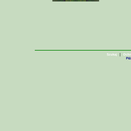
|
Szukaj
Ochr
P&H