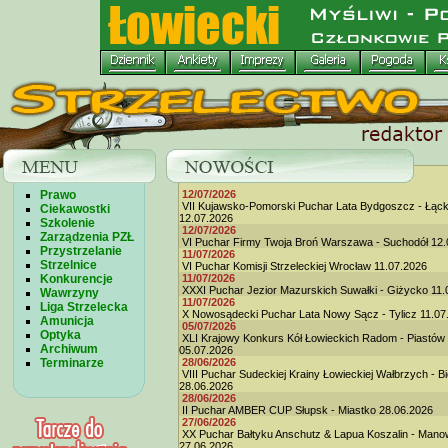
Prawo
12/07/2026
VII Kujawsko-Pomorski Puchar Lata Bydgoszcz - Łąc
Ciekawostki
12.07.2026
Szkolenie
12/07/2026
Zarządzenia PZŁ
VI Puchar Firmy Twoja Broń Warszawa - Suchodół 12.
Przystrzelanie
11/07/2026
Strzelnice
VI Puchar Komisji Strzeleckiej Wrocław 11.07.2026
Konkurencje
11/07/2026
XXXI Puchar Jezior Mazurskich Suwałki - Giżycko 11.
Wawrzyny
11/07/2026
Liga Strzelecka
X Nowosądecki Puchar Lata Nowy Sącz - Tylicz 11.07
Amunicja
05/07/2026
Optyka
XLI Krajowy Konkurs Kół Łowieckich Radom - Piastów
Archiwum
05.07.2026
Terminarze
28/06/2026
VIII Puchar Sudeckiej Krainy Łowieckiej Wałbrzych - B
28.06.2026
28/06/2026
II Puchar AMBER CUP Słupsk - Miastko 28.06.2026
27/06/2026
XX Puchar Bałtyku Anschutz & Lapua Koszalin - Man
27.06.2026