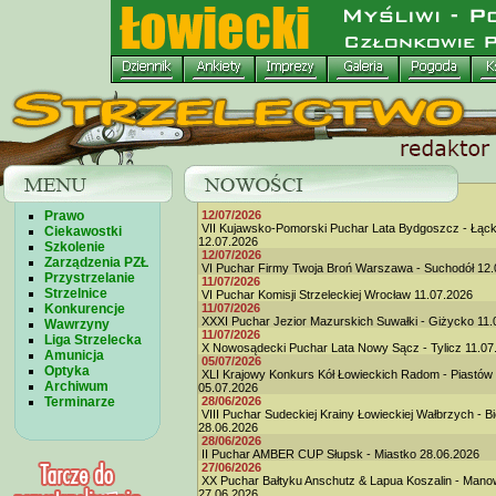
Prawo
12/07/2026
VII Kujawsko-Pomorski Puchar Lata Bydgoszcz - Łąc
Ciekawostki
12.07.2026
Szkolenie
12/07/2026
Zarządzenia PZŁ
VI Puchar Firmy Twoja Broń Warszawa - Suchodół 12.
Przystrzelanie
11/07/2026
Strzelnice
VI Puchar Komisji Strzeleckiej Wrocław 11.07.2026
Konkurencje
11/07/2026
XXXI Puchar Jezior Mazurskich Suwałki - Giżycko 11.
Wawrzyny
11/07/2026
Liga Strzelecka
X Nowosądecki Puchar Lata Nowy Sącz - Tylicz 11.07
Amunicja
05/07/2026
Optyka
XLI Krajowy Konkurs Kół Łowieckich Radom - Piastów
Archiwum
05.07.2026
Terminarze
28/06/2026
VIII Puchar Sudeckiej Krainy Łowieckiej Wałbrzych - B
28.06.2026
28/06/2026
II Puchar AMBER CUP Słupsk - Miastko 28.06.2026
27/06/2026
XX Puchar Bałtyku Anschutz & Lapua Koszalin - Man
27.06.2026