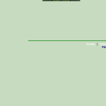
|
Szukaj
Ochr
P&H