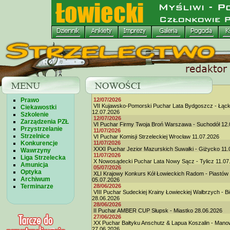
Prawo
12/07/2026
VII Kujawsko-Pomorski Puchar Lata Bydgoszcz - Łąc
Ciekawostki
12.07.2026
Szkolenie
12/07/2026
Zarządzenia PZŁ
VI Puchar Firmy Twoja Broń Warszawa - Suchodół 12.
Przystrzelanie
11/07/2026
Strzelnice
VI Puchar Komisji Strzeleckiej Wrocław 11.07.2026
Konkurencje
11/07/2026
XXXI Puchar Jezior Mazurskich Suwałki - Giżycko 11.
Wawrzyny
11/07/2026
Liga Strzelecka
X Nowosądecki Puchar Lata Nowy Sącz - Tylicz 11.07
Amunicja
05/07/2026
Optyka
XLI Krajowy Konkurs Kół Łowieckich Radom - Piastów
Archiwum
05.07.2026
Terminarze
28/06/2026
VIII Puchar Sudeckiej Krainy Łowieckiej Wałbrzych - B
28.06.2026
28/06/2026
II Puchar AMBER CUP Słupsk - Miastko 28.06.2026
27/06/2026
XX Puchar Bałtyku Anschutz & Lapua Koszalin - Man
27.06.2026