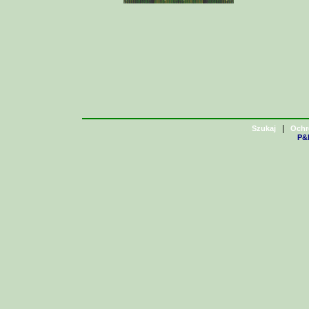
|
Szukaj
Ochr
P&H