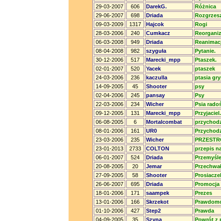
29-03-2007
606
DarekG.
Różnica
29-06-2007
698
Driada
Rozgrzes
09-03-2009
1317
Hajcok
Rogi
28-03-2006
240
Cumkacz
Reorganiz
06-03-2008
949
Driada
Reanimac
08-04-2008
982
szyguła
Pytanie.
30-12-2006
517
Marecki_mpp
Ptaszek.
02-01-2007
520
Yacek
ptaszek
24-03-2006
236
kaczulla
ptasia gr
14-09-2005
45
Shooter
psy
02-04-2006
245
pansay
Psy
22-03-2006
234
Wicher
Psia rado
09-12-2005
131
Marecki_mpp
Przyjaciel.
06-08-2005
6
Mortalcombat
przychodz
08-01-2006
161
UR0
Przychodz
23-03-2006
235
Wicher
PRZEST
23-01-2013
2733
COLTON
przepis na
06-01-2007
524
Driada
Przemyślen
20-08-2005
20
Jemar
Przechwał
27-09-2005
58
Shooter
Prosiacze
26-06-2007
695
Driada
Promocja
18-01-2006
171
saampek
Prezes
13-01-2006
166
Skrzekot
Prawdom
01-10-2006
427
Step2
Prawda
04-09-2005
35
Szyna
Powrót z 