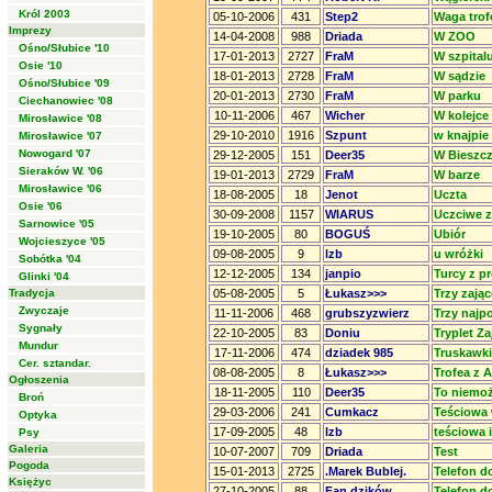
Król 2003
05-10-2006
431
Step2
Waga tro
Imprezy
14-04-2008
988
Driada
W ZOO
Ośno/Słubice '10
17-01-2013
2727
FraM
W szpital
Osie '10
18-01-2013
2728
FraM
W sądzie
Ośno/Słubice '09
20-01-2013
2730
FraM
W parku
Ciechanowiec '08
10-11-2006
467
Wicher
W kolejce
Mirosławice '08
29-10-2010
1916
Szpunt
w knajpie
Mirosławice '07
Nowogard '07
29-12-2005
151
Deer35
W Bieszc
Sieraków W. '06
19-01-2013
2729
FraM
W barze
Mirosławice '06
18-08-2005
18
Jenot
Uczta
Osie '06
30-09-2008
1157
WIARUS
Uczciwe z
Sarnowice '05
19-10-2005
80
BOGUŚ
Ubiór
Wojcieszyce '05
09-08-2005
9
lzb
u wróżki
Sobótka '04
12-12-2005
134
janpio
Turcy z p
Glinki '04
Tradycja
05-08-2005
5
Łukasz>>>
Trzy zając
Zwyczaje
11-11-2006
468
grubszyzwierz
Trzy najpo
Sygnały
22-10-2005
83
Doniu
Tryplet Z
Mundur
17-11-2006
474
dziadek 985
Truskawki
Cer. sztandar.
08-08-2005
8
Łukasz>>>
Trofea z A
Ogłoszenia
18-11-2005
110
Deer35
To niemoż
Broń
29-03-2006
241
Cumkacz
Teściowa 
Optyka
17-09-2005
48
lzb
teściowa i
Psy
Galeria
10-07-2007
709
Driada
Test
Pogoda
15-01-2013
2725
.Marek Bublej.
Telefon d
Księżyc
27-10-2005
88
Fan dzików
Telefon d