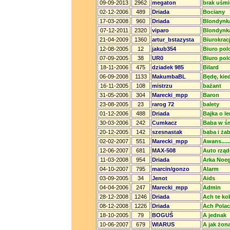
09-09-2013
2962
megaton
brak uśm
02-12-2006
489
Driada
Bociany
17-03-2008
960
Driada
Blondynk
07-12-2011
2320
viparo
Blondynka
21-04-2009
1360
artur_bstazysta
Biurokracj
12-08-2005
12
jakub354
Biuro po
07-09-2005
38
UR0
Biuro po
18-11-2006
475
dziadek 985
Bilard
06-09-2008
1133
MakumbaBL
Będę, kie
16-11-2005
108
mistrzu
bażant
31-05-2006
304
Marecki_mpp
Baron
23-08-2005
23
rarog 72
balety
01-12-2006
488
Driada
Bajka o l
30-03-2006
242
Cumkacz
Baba w śm
20-12-2005
142
szesnastak
baba i żab
02-02-2007
551
Marecki_mpp
Awans........
12-06-2007
681
MAX-508
Auto rzą
11-03-2008
954
Driada
Arka Noe
04-10-2007
795
marcin/gonzo
Alarm
03-09-2005
34
Jenot
Aids
04-04-2006
247
Marecki_mpp
Admin
28-12-2008
1246
Driada
Ach te kob
08-12-2008
1226
Driada
Ach Polacy
18-10-2005
79
BOGUŚ
A jednak
10-06-2007
679
WIARUS
A jak żon