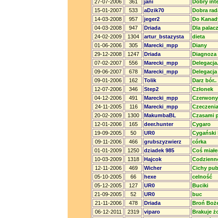
27-07-2006
361
jani
Dobry int
15-01-2007
533
aDzik70
Dobra rad
14-03-2008
957
jeger2
Do Kanady
04-03-2008
947
Driada
Dla palac
24-02-2009
1304
artur_bstazysta
dieta
01-06-2006
305
Marecki_mpp
Diany
29-12-2008
1247
Driada
Diagnoza
07-02-2007
556
Marecki_mpp
Delegacja
09-06-2007
678
Marecki_mpp
Delegacja 
09-01-2006
162
Tolik
Darz bór..
12-07-2006
346
Step2
Członek
04-12-2006
491
Marecki_mpp
Czerwony
24-11-2005
116
Marecki_mpp
Czeczeni
20-02-2009
1300
MakumbaBL
Czasami p
12-01-2006
165
deer.hunter
Cygaro
19-09-2005
50
UR0
Cygański
09-11-2006
466
grubszyzwierz
córka
01-01-2009
1250
dziadek 985
Coś miałe
10-03-2009
1318
Hajcok
Codzienn
12-11-2006
469
Wicher
Cichy pu
05-10-2005
66
hexe
celność
05-12-2005
127
UR0
Buciki
21-09-2005
52
UR0
buc
21-11-2006
478
Driada
Broń Boże
06-12-2011
2319
viparo
Brakuje ż