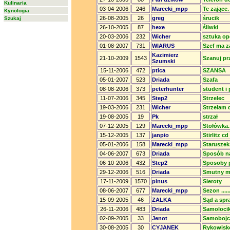
Kulinaria
03-04-2006
246
Marecki_mpp
Te zające.
Kynologia
26-08-2005
26
greg
śrucik
Szukaj
26-10-2005
87
hexe
śliwki
20-03-2006
232
Wicher
sztuka o
01-08-2007
731
WIARUS
Szef ma z
Kazimierz
21-10-2009
1543
Szanuj prz
Szumski
15-11-2006
472
ptica
SZANSA
05-01-2007
523
Driada
Szafa
08-08-2006
373
peterhunter
student i 
11-07-2006
345
Step2
Strzelec
19-03-2006
231
Wicher
Strzelam d
19-08-2005
19
Pk
strzał
07-12-2005
129
Marecki_mpp
Stołówka.
15-12-2005
137
janpio
Stirlitz cd
05-01-2006
158
Marecki_mpp
Staruszek
04-06-2007
673
Driada
Sposób na
06-10-2006
432
Step2
Sposoby 
29-12-2006
516
Driada
Smutny m
17-11-2009
1570
pinus
Sieroty
08-06-2007
677
Marecki_mpp
Sezon .........
15-09-2005
46
ZALKA
Sąd a spr
26-11-2006
483
Driada
Samoloci
02-09-2005
33
Jenot
Samobojc
30-08-2005
30
CYJANEK
Rykowisk