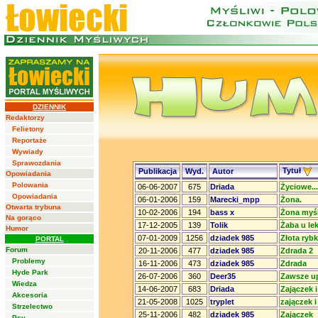
DZIENNIK
Redaktorzy
Felietony
Reportaże
Wywiady
Sprawozdania
Tytuł
Publikacja
Wyd.
Autor
Opowiadania
Polowania
06-06-2007
675
Driada
Życiowe...
Opowiadania
06-01-2006
159
Marecki_mpp
Żona.
Otwarta trybuna
10-02-2006
194
bass x
Żona myś
Na gorąco
17-12-2005
139
Tolik
Żaba u le
Humor
07-01-2009
1256
dziadek 985
Złota ryb
PORTAL
Forum
20-11-2006
477
dziadek 985
Zdrada 2
Problemy
16-11-2006
473
dziadek 985
Zdrada
Hyde Park
26-07-2006
360
Deer35
Zawsze u
Wiedza
14-06-2007
683
Driada
Zajączek 
Akcesoria
21-05-2008
1025
tryplet
zajączek i 
Strzelectwo
25-11-2006
482
dziadek 985
Zajączek
Psy