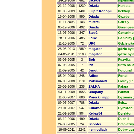
24-11-2006
481
JacekN
hipermark
21-12-2008
1239
Driada
Herbata
01-06-2009
1401
Filip z Konopii
hektary
16-04-2008
990
Driada
Grzyby
11-11-2005
103
mistrzu
Grizzly
05-12-2006
492
Driada
Greenpea
13-07-2006
347
Step2
Gentelme
28-11-2006
485
Falke
Genialny 
11-10-2005
72
UR0
Gdzie piła
28-06-2013
2889
megaton
gdzie był
04-05-2011
2103
megaton
gdzie był
03-08-2005
3
Bob
Fuzyjka
07-08-2005
7
lzb
futro na l
11-09-2005
42
Jenot
Fotograf
05-04-2006
248
Adico
Fortel
04-09-2008
1131
MakumbaBL
Fiordy ;P
26-03-2006
238
ZALKA
Fąfara
03-11-2009
1556
Okopany
Farmer
11-06-2007
680
Marecki_mpp
Egzamin ;
09-07-2007
708
Driada
Ech...
29-01-2007
547
Cumkacz
Dyrektor 
21-01-2008
904
Kebas84
Dyrektor
03-12-2006
490
Driada
Duch!!
24-08-2005
24
Shooter
Drapieżny
19-09-2011
2241
nemrodjack
Dobry uc