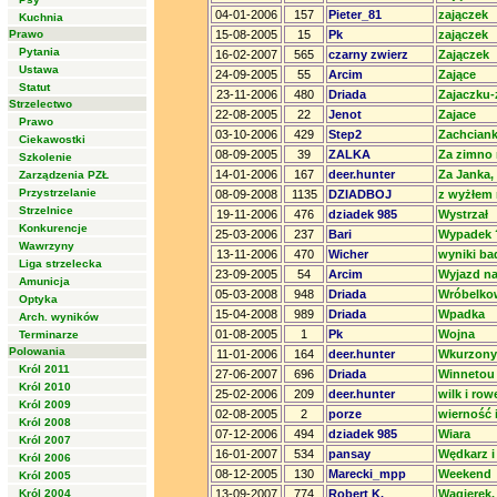
04-01-2006
157
Pieter_81
zajączek
Kuchnia
Prawo
15-08-2005
15
Pk
zajączek
Pytania
16-02-2007
565
czarny zwierz
Zajączek
Ustawa
24-09-2005
55
Arcim
Zające
Statut
23-11-2006
480
Driada
Zajaczku-
Strzelectwo
22-08-2005
22
Jenot
Zajace
Prawo
03-10-2006
429
Step2
Zachciank
Ciekawostki
08-09-2005
39
ZALKA
Za zimno 
Szkolenie
14-01-2006
167
deer.hunter
Za Janka, 
Zarządzenia PZŁ
Przystrzelanie
08-09-2008
1135
DZIADBOJ
z wyżłem 
Strzelnice
19-11-2006
476
dziadek 985
Wystrzał
Konkurencje
25-03-2006
237
Bari
Wypadek 
Wawrzyny
13-11-2006
470
Wicher
wyniki ba
Liga strzelecka
23-09-2005
54
Arcim
Wyjazd n
Amunicja
05-03-2008
948
Driada
Wróbelko
Optyka
15-04-2008
989
Driada
Wpadka
Arch. wyników
01-08-2005
1
Pk
Wojna
Terminarze
Polowania
11-01-2006
164
deer.hunter
Wkurzony
Król 2011
27-06-2007
696
Driada
Winnetou
Król 2010
25-02-2006
209
deer.hunter
wilk i row
Król 2009
02-08-2005
2
porze
wierność 
Król 2008
07-12-2006
494
dziadek 985
Wiara
Król 2007
16-01-2007
534
pansay
Wędkarz i
Król 2006
08-12-2005
130
Marecki_mpp
Weekend
Król 2005
Król 2004
13-09-2007
774
Robert K.
Wągierek.