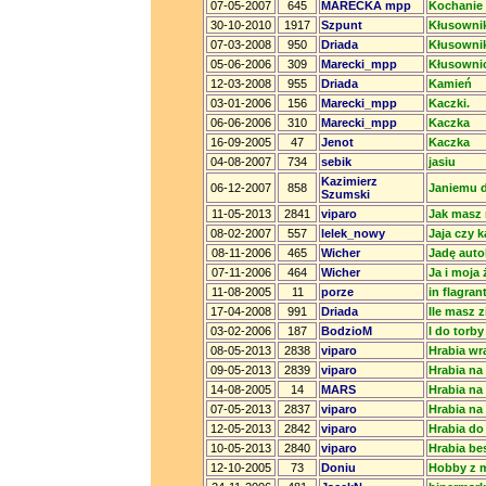
07-05-2007
645
MARECKA mpp
Kochanie
30-10-2010
1917
Szpunt
Kłusowni
07-03-2008
950
Driada
Kłusowni
05-06-2006
309
Marecki_mpp
Kłusowni
12-03-2008
955
Driada
Kamień
03-01-2006
156
Marecki_mpp
Kaczki.
06-06-2006
310
Marecki_mpp
Kaczka
16-09-2005
47
Jenot
Kaczka
04-08-2007
734
sebik
jasiu
Kazimierz
06-12-2007
858
Janiemu d
Szumski
11-05-2013
2841
viparo
Jak masz 
08-02-2007
557
lelek_nowy
Jaja czy k
08-11-2006
465
Wicher
Jadę aut
07-11-2006
464
Wicher
Ja i moja
11-08-2005
11
porze
in flagrant
17-04-2008
991
Driada
Ile masz 
03-02-2006
187
BodzioM
I do torby
08-05-2013
2838
viparo
Hrabia wr
09-05-2013
2839
viparo
Hrabia na
14-08-2005
14
MARS
Hrabia na
07-05-2013
2837
viparo
Hrabia na
12-05-2013
2842
viparo
Hrabia do
10-05-2013
2840
viparo
Hrabia bes
12-10-2005
73
Doniu
Hobby z 