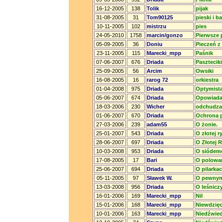
16-12-2005
138
Tolik
pijak
31-08-2005
31
Tom90125
pieski i b
10-11-2005
102
mistrzu
pies
24-05-2010
1758
marcin/gonzo
Pierwsze 
05-09-2005
36
Doniu
Pieczeń z
23-11-2005
115
Marecki_mpp
Paśnik
07-06-2007
676
Driada
Paszteciki
25-09-2005
56
Arcim
Owsiki
16-08-2005
16
rarog 72
orkiestra
01-04-2008
975
Driada
Optymista
05-06-2007
674
Driada
Opowiadan
18-03-2006
230
Wicher
odchudza
01-06-2007
670
Driada
Ochrona p
27-03-2006
239
adam55
O żonie.
25-01-2007
543
Driada
O złotej r
28-06-2007
697
Driada
O Złotej R
10-03-2008
953
Driada
O siódemc
17-08-2005
17
Bari
O polowan
25-06-2007
694
Driada
O pilarkac
05-11-2005
97
Sławek W.
O pewnym 
13-03-2008
956
Driada
O leśnic
16-01-2006
169
Marecki_mpp
Nil
15-01-2006
168
Marecki_mpp
Niewdzięc
10-01-2006
163
Marecki_mpp
Niedźwie