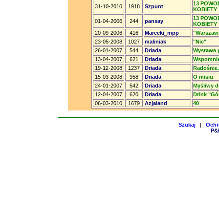
13 POWO
31-10-2010
1918
Szpunt
KOBIETY
13 POWO
01-04-2006
244
pansay
KOBIETY
20-09-2006
416
Marecki_mpp
"Warszawi
23-05-2008
1027
maliniak
"Nic"
26-01-2007
544
Driada
Wystawa 
13-04-2007
621
Driada
Wspomnien
19-12-2008
1237
Driada
Radośnie.
15-03-2008
958
Driada
O misiu
24-01-2007
542
Driada
Myśliwy d
12-04-2007
620
Driada
Drink "Gó
06-03-2010
1679
Azjaland
40
Szukaj
|
Ochr
P&H