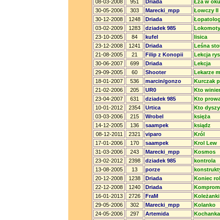
08-03-2008
951
Driada
Łza w oku 
30-05-2006
303
Marecki_mpp
Łowczy II
30-12-2008
1248
Driada
Łopatolo
03-02-2009
1283
dziadek 985
Lokomot
23-10-2005
84
kufel
lisica
23-12-2008
1241
Driada
Leśna st
21-08-2005
21
Filip z Konopii
Lekcja ry
30-06-2007
699
Driada
Lekcja
29-09-2005
60
Shooter
Lekarze m
18-01-2007
536
marcin/gonzo
Kurczak 
21-02-2006
205
UR0
Kto wini
23-04-2007
631
dziadek 985
Kto prow
10-01-2012
2354
Urtica
Kto dyszy
03-03-2006
215
Wrobel
księża
14-12-2005
136
saampek
ksiądz
08-12-2011
2321
viparo
Król
17-01-2006
170
saampek
Krol Lew
31-03-2006
243
Marecki_mpp
Kosmos
23-02-2012
2398
dziadek 985
kontrola
13-08-2005
13
porze
konstrukt
20-12-2008
1238
Driada
Koniec rok
22-12-2008
1240
Driada
Kompromi
16-01-2013
2726
FraM
Koleżanki
29-05-2006
302
Marecki_mpp
Kolanko
24-05-2006
297
Artemida
Kochanka