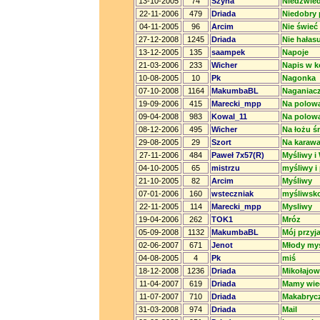
13-10-2005
74
Szyna
Niedźwie
22-11-2006
479
Driada
Niedobry 
04-11-2005
96
Arcim
Nie świeć
27-12-2008
1245
Driada
Nie hałasu
13-12-2005
135
saampek
Napoje
21-03-2006
233
Wicher
Napis w k
10-08-2005
10
Pk
Nagonka
07-10-2008
1164
MakumbaBL
Naganiacz
19-09-2006
415
Marecki_mpp
Na polowa
09-04-2008
983
Kowal_11
Na polow
08-12-2006
495
Wicher
Na łożu ś
29-08-2005
29
Szort
Na karawa
27-11-2006
484
Paweł 7x57(R)
Myśliwy i
04-10-2005
65
mistrzu
myśliwy i 
21-10-2005
82
Arcim
Myśliwy
07-01-2006
160
wsteczniak
myśliwsko
22-11-2005
114
Marecki_mpp
Mysliwy
19-04-2006
262
TOK1
Mróz
05-09-2008
1132
MakumbaBL
Mój przyjac
02-06-2007
671
Jenot
Młody my
04-08-2005
4
Pk
miś
18-12-2008
1236
Driada
Mikołajow
11-04-2007
619
Driada
Mamy wie
11-07-2007
710
Driada
Makabrycz
31-03-2008
974
Driada
Mail