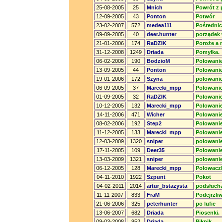
25-08-2005
25
Mnich
Powrót z 
12-09-2005
43
Ponton
Potwór
23-02-2007
572
medea111
Pośrednic
09-09-2005
40
deer.hunter
porządek 
21-01-2006
174
RaDZIK
Poroże a 
31-12-2008
1249
Driada
Pomyłka.
06-02-2006
190
BodzioM
Polowanie
13-09-2005
44
Ponton
Polowanie
19-01-2006
172
Szyna
polowanie
06-09-2005
37
Marecki_mpp
Polowanie 
01-09-2005
32
RaDZIK
Polowanie
10-12-2005
132
Marecki_mpp
Polowanie
14-11-2006
471
Wicher
Polowanie
08-02-2006
192
Step2
Polowanie
11-12-2005
133
Marecki_mpp
Polowanie
12-03-2009
1320
sniper
polowanie
17-11-2005
109
Deer35
Polowani
13-03-2009
1321
sniper
polowani
06-12-2005
128
Marecki_mpp
Polowacz
04-11-2010
1922
Szpunt
Pokot
04-02-2011
2014
artur_bstazysta
podsłuch
11-11-2007
833
FraM
Podejrzli
21-06-2006
325
peterhunter
po lufie
13-06-2007
682
Driada
Piosenki.
09-03-2008
952
Driada
Piknik