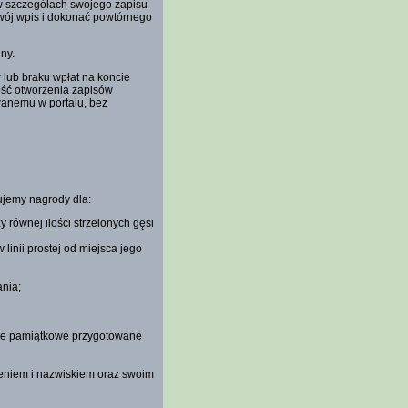
w szczegółach swojego zapisu
wój wpis i dokonać powtórnego
ny.
lub braku wpłat na koncie
ość otworzenia zapisów
wanemu w portalu, bez
ujemy nagrody dla:
y równej ilości strzelonych gęsi
 linii prostej od miejsca jego
nia;
ale pamiątkowe przygotowane
ieniem i nazwiskiem oraz swoim