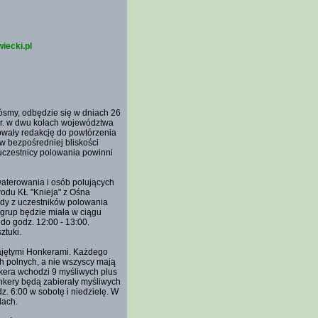
iecki.pl
ósmy, odbędzie się w dniach 26
 r. w dwu kołach województwa
owały redakcję do powtórzenia
 bezpośredniej bliskości
 uczestnicy polowania powinni
aterowania i osób polujących
odu KŁ "Knieja" z Ośna
żdy z uczestników polowania
 grup będzie miała w ciągu
do godz. 12:00 - 13:00.
ztuki.
najętymi Honkerami. Każdego
ch polnych, a nie wszyscy mają
era wchodzi 9 myśliwych plus
onkery będą zabierały myśliwych
. 6:00 w sobotę i niedzielę. W
lach.