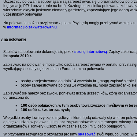
Uczestnicy polowania zobowiązani są zarejestrować się u organizatorów po prz
legitymację PZŁ i pozwolenie na broń. Każdego uczestnika polowania zobowiąz
wierzchnim okryciu jaskrawe elementy garderoby, zapewniające jego dobrą widz
uczestników polowania
Na polowanie można przyjechać z psem. Psy będą mogły przebywać w miejscu 
w
informacji o zakwaterowaniu
.
sy na polowanie
Zapisów na polowanie dokonuje się przez
stronę internetową
. Zapisy zakończą
listopada 2010 r.
Zapisywać na polowanie może tylko osoba zarejestrowana w portalu, przy nast
wynikających z daty ogłoszenia na Forum terminu polowania:
osoby zarejestrowane do dnia 14 września br.
, mogą zapisać siebie 
osoby zarejestrowane po dniu 14 września br., mogą zapisać tylko sie
Zapisywać się należy bez zwłoki, ponieważ liczba uczestników, którą organizator
ograniczona do:
100 osób polujących, w tym osoby towarzyszące myśliwym w teren
100 osób zakwaterowanych;
Wszystkie osoby towarzyszące myśliwym, które będą udawały się w teren polow
opłatę za udział w polowaniu i muszą zagwarantować sobie transport własny lu
organizatorów (Honkery). Osoby te wliczane są do limitu osób polujących.
W przypadku rezygnacji z przyjazdu prosimy
skasować
swój wpis, co umożliwi z