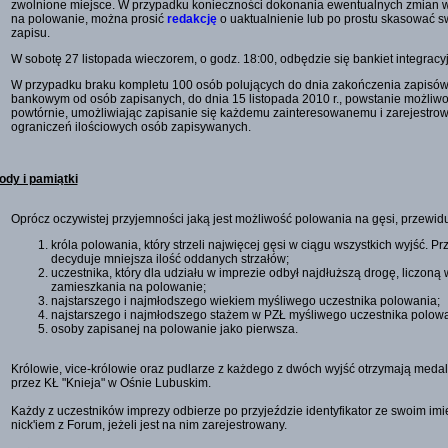
zwolnione miejsce. W przypadku konieczności dokonania ewentualnych zmian 
na polowanie, można prosić
redakcję
o uaktualnienie lub po prostu skasować s
zapisu.
W sobotę 27 listopada wieczorem, o godz. 18:00, odbędzie się bankiet integracyj
W przypadku braku kompletu 100 osób polujących do dnia zakończenia zapisów 
bankowym od osób zapisanych, do dnia 15 listopada 2010 r., powstanie możliw
powtórnie, umożliwiając zapisanie się każdemu zainteresowanemu i zarejestro
ograniczeń ilościowych osób zapisywanych.
ody i pamiątki
Oprócz oczywistej przyjemności jaką jest możliwość polowania na gęsi, przewid
króla polowania, który strzeli najwięcej gęsi w ciągu wszystkich wyjść. Prz
decyduje mniejsza ilość oddanych strzałów;
uczestnika, który dla udziału w imprezie odbył najdłuższą drogę, liczoną w
zamieszkania na polowanie;
najstarszego i najmłodszego wiekiem myśliwego uczestnika polowania;
najstarszego i najmłodszego stażem w PZŁ myśliwego uczestnika polowa
osoby zapisanej na polowanie jako pierwsza.
Królowie, vice-królowie oraz pudlarze z każdego z dwóch wyjść otrzymają med
przez KŁ "Knieja" w Ośnie Lubuskim.
Każdy z uczestników imprezy odbierze po przyjeździe identyfikator ze swoim im
nick'iem z Forum, jeżeli jest na nim zarejestrowany.