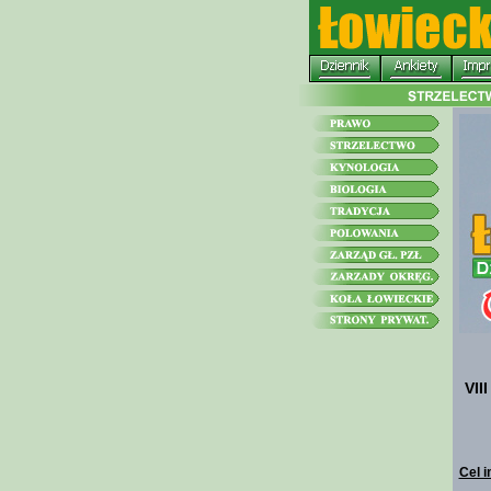
VII
Cel 