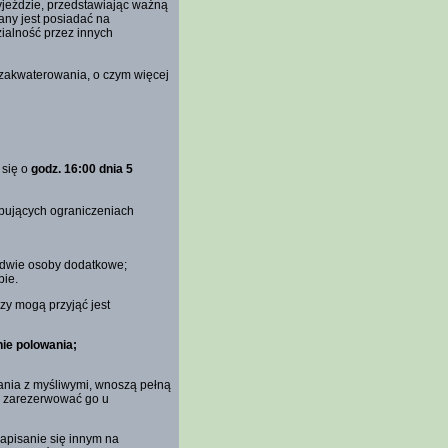
yjeździe, przedstawiając ważną
any jest posiadać na
ialność przez innych
zakwaterowania, o czym więcej
 się o
godz. 16:00 dnia 5
ępujących ograniczeniach
i dwie osoby dodatkowe;
bie.
zy mogą przyjąć jest
ie polowania;
ania z myśliwymi, wnoszą pełną
b zarezerwować go u
apisanie się innym na