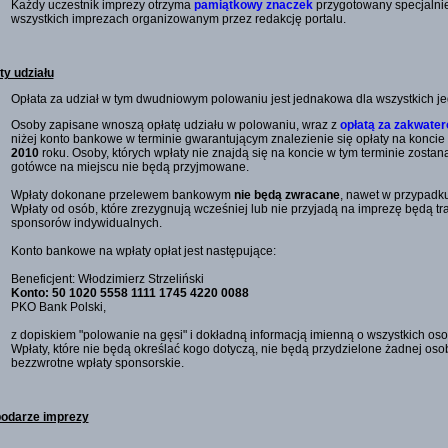
Każdy uczestnik imprezy otrzyma
pamiątkowy znaczek
przygotowany specjalnie z
wszystkich imprezach organizowanym przez redakcję portalu.
ty udziału
Opłata za udział w tym dwudniowym polowaniu jest jednakowa dla wszystkich j
Osoby zapisane wnoszą opłatę udziału w polowaniu, wraz z
opłatą za zakwate
niżej konto bankowe w terminie gwarantującym znalezienie się opłaty na konci
2010
roku. Osoby, których wpłaty nie znajdą się na koncie w tym terminie zostaną
gotówce na miejscu nie będą przyjmowane.
Wpłaty dokonane przelewem bankowym
nie będą zwracane
, nawet w przypadku
Wpłaty od osób, które zrezygnują wcześniej lub nie przyjadą na imprezę będą tr
sponsorów indywidualnych.
Konto bankowe na wpłaty opłat jest następujące:
Beneficjent: Włodzimierz Strzeliński
Konto: 50 1020 5558 1111 1745 4220 0088
PKO Bank Polski,
z dopiskiem "polowanie na gęsi" i dokładną informacją imienną o wszystkich oso
Wpłaty, które nie będą określać kogo dotyczą, nie będą przydzielone żadnej oso
bezzwrotne wpłaty sponsorskie.
odarze imprezy