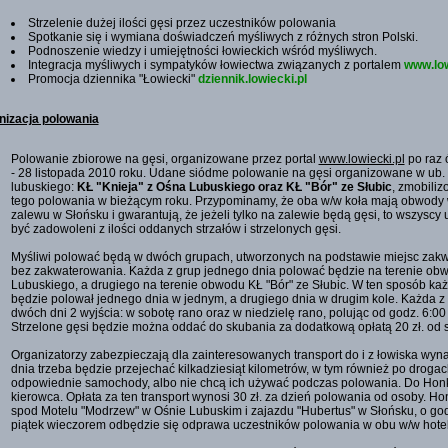
Strzelenie dużej ilości gęsi przez uczestników polowania
Spotkanie się i wymiana doświadczeń myśliwych z różnych stron Polski.
Podnoszenie wiedzy i umiejętności łowieckich wśród myśliwych.
Integracja myśliwych i sympatyków łowiectwa związanych z portalem
www.low
Promocja dziennika "Łowiecki"
dziennik.lowiecki.pl
nizacja polowania
Polowanie zbiorowe na gęsi, organizowane przez portal
www.lowiecki.pl
po raz 
- 28 listopada 2010 roku. Udane siódme polowanie na gęsi organizowane w ub.
lubuskiego:
KŁ "Knieja" z Ośna Lubuskiego oraz KŁ "Bór" ze Słubic
, zmobiliz
tego polowania w bieżącym roku. Przypominamy, że oba w/w koła mają obwody w
zalewu w Słońsku i gwarantują, że jeżeli tylko na zalewie będą gęsi, to wszyscy
być zadowoleni z ilości oddanych strzałów i strzelonych gęsi.
Myśliwi polować będą w dwóch grupach, utworzonych na podstawie miejsc zakw
bez zakwaterowania. Każda z grup jednego dnia polować będzie na terenie obw
Lubuskiego, a drugiego na terenie obwodu KŁ "Bór" ze Słubic. W ten sposób ka
będzie polował jednego dnia w jednym, a drugiego dnia w drugim kole. Każda z
dwóch dni 2 wyjścia: w sobotę rano oraz w niedzielę rano, polując od godz. 6:00 
Strzelone gęsi będzie można oddać do skubania za dodatkową opłatą 20 zł. od s
Organizatorzy zabezpieczają dla zainteresowanych transport do i z łowiska wy
dnia trzeba będzie przejechać kilkadziesiąt kilometrów, w tym również po droga
odpowiednie samochody, albo nie chcą ich używać podczas polowania. Do Honk
kierowca. Opłata za ten transport wynosi 30 zł. za dzień polowania od osoby. H
spod Motelu "Modrzew" w Ośnie Lubuskim i zajazdu "Hubertus" w Słońsku, o godz
piątek wieczorem odbędzie się odprawa uczestników polowania w obu w/w hote