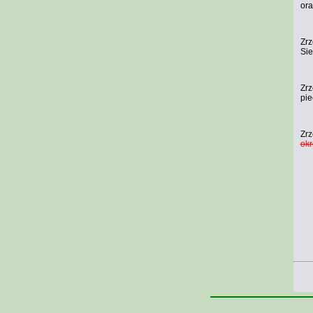
ora
Zrz
Sie
Zrz
pie
Zrz
okr