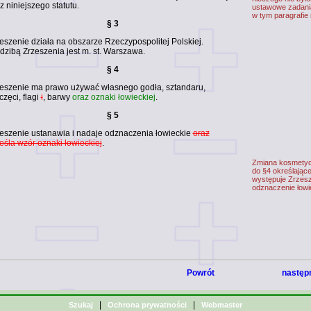
z niniejszego statutu.
ustawowe zadani
w tym paragrafie
§ 3
eszenie działa na obszarze Rzeczypospolitej Polskiej.
dzibą Zrzeszenia jest m. st. Warszawa.
§ 4
eszenie ma prawo używać własnego godła, sztandaru,
częci, flagi
i
, barwy
oraz oznaki łowieckiej
.
§ 5
eszenie ustanawia i nadaje odznaczenia łowieckie
oraz
eśla wzór oznaki łowieckiej
.
Zmiana kosmetyc
do §4 określając
występuje Zrzesz
odznaczenie łowi
Powrót
następ
|
|
Szukaj
Ochrona prywatności
Webmaster