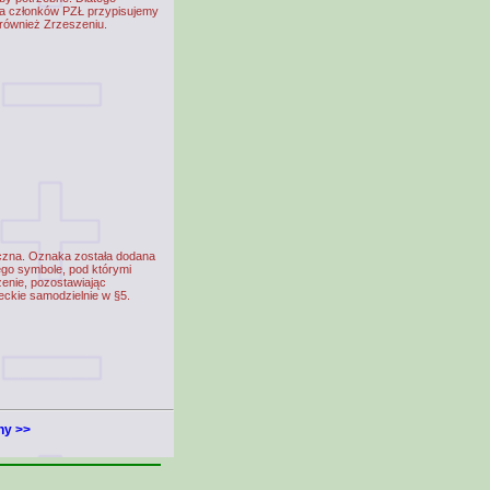
a członków PZŁ przypisujemy
 również Zrzeszeniu.
zna. Oznaka została dodana
ego symbole, pod którymi
enie, pozostawiając
eckie samodzielnie w §5.
ny >>