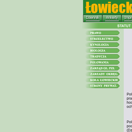
Pol
pra
hod
och
Pol
pod
(Dz