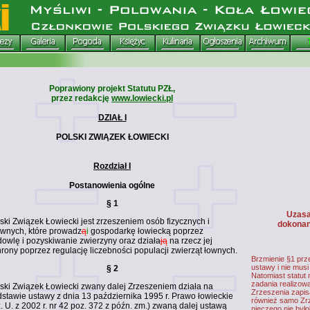
Poprawiony projekt Statutu PZŁ,
przez redakcję
www.lowiecki.pl
DZIAŁ I
POLSKI ZWIĄZEK ŁOWIECKI
Rozdział I
Postanowienia ogólne
§ 1
Uzasa
ski Związek Łowiecki jest zrzeszeniem osób fizycznych i
dokonan
wnych, które prowadz
ą
i
gospodarkę łowiecką poprzez
owlę i pozyskiwanie zwierzyny oraz działa
ją
na rzecz jej
rony poprzez regulację liczebności populacji zwierząt łownych.
Brzmienie §1 prze
ustawy i nie musi
§ 2
Natomiast statut
zadania realizow
ski Związek Łowiecki zwany dalej Zrzeszeniem działa na
Zrzeszenia zapisa
stawie ustawy z dnia 13 października 1995 r. Prawo łowieckie
również samo Zrz
. U. z 2002 r. nr 42 poz. 372 z późn. zm.) zwaną dalej ustawą
nieczego nie było