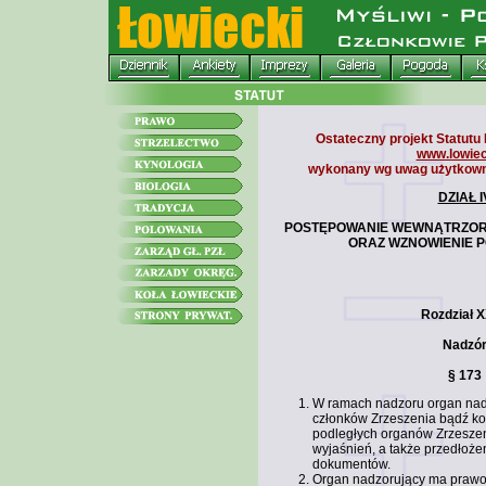
Ostateczny projekt Statutu
www.lowiec
wykonany wg uwag użytkown
DZIAŁ I
POSTĘPOWANIE WEWNĄTRZOR
ORAZ WZNOWIENIE 
Rozdział X
Nadzó
§ 173
W ramach nadzoru organ nad
członków Zrzeszenia bądź koł
podległych organów Zrzeszen
wyjaśnień, a także przedłoż
dokumentów.
Organ nadzorujący ma prawo 