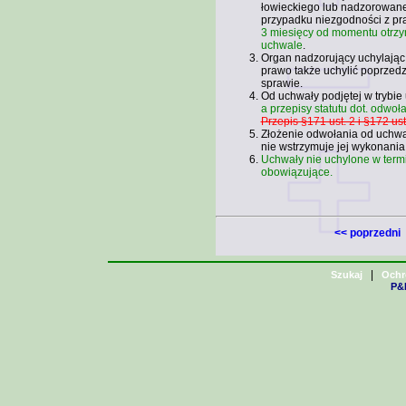
łowieckiego lub nadzorowane
przypadku niezgodności z p
3 miesięcy od momentu otrzym
uchwale
.
Organ nadzorujący uchylając
prawo także uchylić poprzedz
sprawie.
Od uchwały podjętej w trybie 
a przepisy statutu dot. odwoł
Przepis §171 ust. 2 i §172 us
Złożenie odwołania od uchwał
nie wstrzymuje jej wykonania
Uchwały nie uchylone w termi
obowiązujące.
<< poprzedni
|
Szukaj
Ochr
P&H