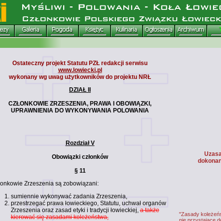
Ostateczny projekt Statutu PZŁ redakcji serwisu
www.lowiecki.pl
wykonany wg uwag użytkowników do projektu NRŁ
DZIAŁ II
CZŁONKOWIE ZRZESZENIA, PRAWA I OBOWIĄZKI,
UPRAWNIENIA DO WYKONYWANIA POLOWANIA
Rozdział V
Uzasa
Obowiązki członków
dokonan
§ 11
onkowie Zrzeszenia są zobowiązani:
sumiennie wykonywać zadania Zrzeszenia,
przestrzegać prawa łowieckiego, Statutu, uchwał organów
Zrzeszenia oraz zasad etyki i tradycji łowieckiej,
a także
"Zasady koleżeńs
kierować się zasadami koleżeństwa,
nie przystajace d