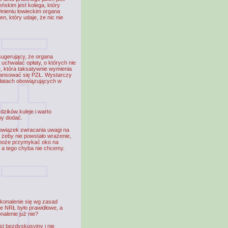
eńskim jest kolega, który
inieniu łowieckim organa
n, który udaje, że nic nie
sugerujący, że organa
uchwalać opłaty, o których nie
, która taksatywnie wymienia
nansować się PZŁ. Wystarczy
płatach obowiązujących w
dzików kuleje i warto
y dodać.
owiązek zwracania uwagi na
 żeby nie powstało wrażenie,
może przymykać oko na
, a tego chyba nie chcemy.
konalenie się wg zasad
e NRŁ było prawidłowe, a
alenie już nie?
st bezdyskusyjny i nie