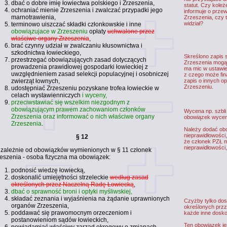
dbać o dobre imię łowiectwa polskiego i Zrzeszenia,
statut. Czy koleż
ochraniać mienie Zrzeszenia i zwalczać przypadki jego
informuje o przew
marnotrawienia,
Zrzeszenia, czy te
widział?
terminowo uiszczać składki członkowskie i inne
obowiązujace w Zrzeszeniu
opłaty
uchwalone przez
właściwe organy Zrzeszenia
,
brać czynny udział w zwalczaniu kłusownictwa i
szkodnictwa łowieckiego,
Skreślono zapis 
przestrzegać obowiązujących zasad dotyczących
Zrzeszenia mogą 
prowadzenia prawidłowej gospodarki łowieckiej z
ma mic w ustawie
uwzględnieniem zasad selekcji populacyjnej i osobniczej
z czego może fi
zwierząt łownych,
zapis o innych o
Zrzeszeniu.
udostępniać Zrzeszeniu pozyskane trofea łowieckie w
celach wystawienniczych
i wyceny,
przeciwstawiać się wszelkim niezgodnym z
obowiązującym prawem zachowaniom członków
Wycena np. szbli 
Zrzeszenia oraz informować o nich właściwe organy
obowiązek wycen
Zrzeszenia
.
Należy dodać ob
nieprawidłowości,
§ 12
że członek PZŁ 
nieprawidłowości
zależnie od obowiązków wymienionych w § 11 członek
eszenia - osoba fizyczna ma obowiązek:
podnosić wiedzę łowiecką,
doskonalić umiejętności strzeleckie
według zasad
określonych przez Naczelną Radę Łowiecką
,
dbać o sprawność broni i optyki myśliwskiej,
składać zeznania i wyjaśnienia na żądanie uprawnionych
Czyżby tylko dos
organów Zrzeszenia,
określonych przz
poddawać się prawomocnym orzeczeniom i
każde inne doskon
postanowieniom sądów łowieckich,
Ten obowiązek je