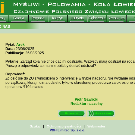
Pytał:
Arek
Data:
23/08/2025
Publikacja:
26/08/2025
Pytanie:
Zarząd koła nie chce dać mi odstrzału. Wszyscy mają odstrzał na rogacz
Proszę o odpowiedź co mam zrobić by dostać odstrzał?
Odpowiedź:
Zgłosić się do ZO z wnioskiem o interwencję w trybie nadzoru. Nie wydanie odst
porządkową, którą można udzielić tylko w określonej procedurze za określone 
opisane w §104 statutu.
Piotr Gawlicki
Redaktor naczelny
|
|
Szukaj
Ochrona prywatności
Webmaster
P&H Limited Sp. z o.o.