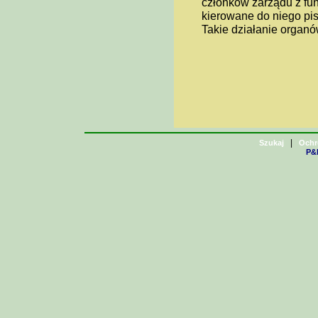
członków zarządu z fu
kierowane do niego pis
Takie działanie organó
|
Szukaj
Ochr
P&H