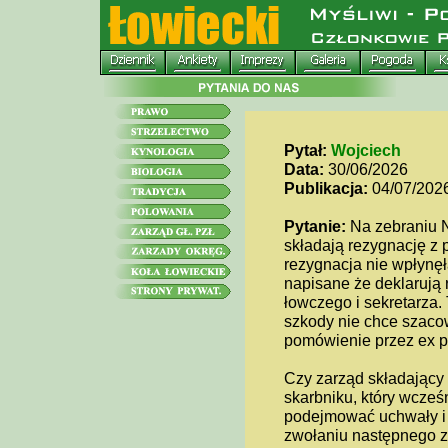
Pytał:
Wojciech
Data:
30/06/2026
Publikacja:
04/07/202
Pytanie:
Na zebraniu N
składają rezygnację z 
rezygnacja nie wpłynęła
napisane że deklarują 
łowczego i sekretarza.
szkody nie chce szacow
pomówienie przez ex p
Czy zarząd składający 
skarbniku, który wcześ
podejmować uchwały i 
zwołaniu następnego ze