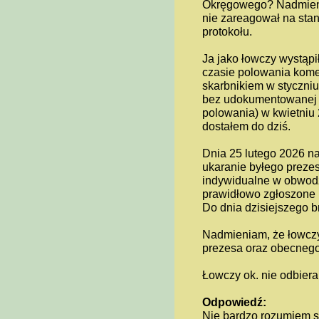
Okręgowego? Nadmienia
nie zareagował na stan 
protokołu.
Ja jako łowczy wystąp
czasie polowania komer
skarbnikiem w styczniu
bez udokumentowanej w
polowania) w kwietniu
dostałem do dziś.
Dnia 25 lutego 2026 n
ukaranie byłego preze
indywidualne w obwodz
prawidłowo zgłoszone i 
Do dnia dzisiejszego b
Nadmieniam, że łowczy
prezesa oraz obecnego
Łowczy ok. nie odbiera
Odpowiedź:
Nie bardzo rozumiem sy