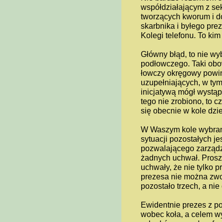
współdziałającym z sek
tworzących kworum i d
skarbnika i byłego pre
Kolegi telefonu. To kim
Główny błąd, to nie w
podłowczego. Taki obow
łowczy okręgowy powi
uzupełniających, w tym
inicjatywą mógł wystą
tego nie zrobiono, to 
się obecnie w kole dzie
W Waszym kole wybrany
sytuacji pozostałych j
pozwalającego zarząd
żadnych uchwał. Proszę
uchwały, że nie tylko 
prezesa nie można zwo
pozostało trzech, a ni
Ewidentnie prezes z p
wobec koła, a celem wy