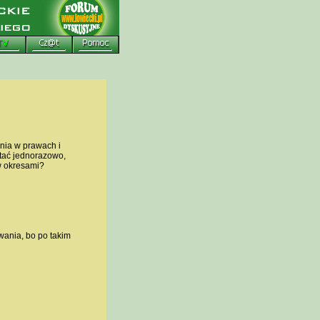
nia w prawach i
tać jednorazowo,
w okresami?
wania, bo po takim