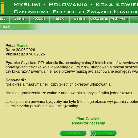
Pytał:
Marek
Data:
30/06/2026
Publikacja:
07/07/2026
Pytanie:
Czy statut PZŁ określa liczbę maksymalną 3 letnich okresów zawiesze
obowiązkach członka koła łowieckiego? Czy z tzw. urlopowania można skorzys
czy kilka razy? Ewentualnie jakie przerwy muszą być zachowane pomiędzy w/
Odpowiedź:
Nie określa maksymalnej liczby 3-letnich okresów urlopowania.
Nie ma ograniczenia, że wolno z urlopowania skorzystać tylko jednorazowo.
Jakaś przerwa powinna być, żeby nie było 5-letniego okresu wyłączenia z polo
okresie trzeba powtórnie składać egzaminy.
Piotr Gawlicki
Redaktor naczelny