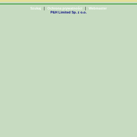
|
|
Szukaj
Ochrona prywatności
Webmaster
P&H Limited Sp. z o.o.