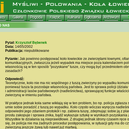
Pytał:
Krzysztof Bębenek
Data:
14/05/2002
Publikacja:
niepublikowane
Pytanie:
Jak powinno postępować koło łowieckie ze zwierzętami łownymi, ofi
komunikacyjnych, zwłaszcza jeżeli wypadek ma miejsce poza kalendarzem po
własnością są w ten sposób "pozyskane" tusze, czy mogą być przedmiotem obrot
zasadach?
Odpowiedź:
Teoretycznie, koło nie ma nic wspólnego z tuszą zwierzyny po wypadku komun
ponieważ tusza ta pozostaje własnością państwa. Jest to sprawa policji (działa
i administracji lasów państwowych (nadleśnictwa), sprawującej funkcje właścic
zwierzyną w imieniu państwa.
W praktyce jednak koła same wikłają się w ten problem, bo np. policja zgłasza s
umie sobie poradzić z tuszą po wypadku. Koło często wóczas wyręcza nadleśn
odpowiedni jego zdaniem protokół i np. zabiera tuszę, zdejmując sobie ją z p
prostu zakopuje i sprawa znika, bądź wykazuje sztukę w wynikach pozyskania z
Wszystkie te działania są nieprawidłowe. Z drugiej jednak strony czasem ręce o
się, że policja nie ma żadnych procedur postępowania, w sytuacji gdy ma do cz
zwierzyną jeszcze żywą lub nawet już martwą.