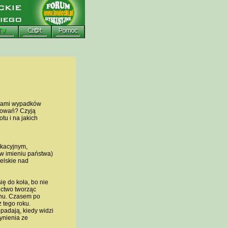
arami wypadków
lowań? Czyją
u i na jakich
ikacyjnym,
 w imieniu państwa)
ielskie nad
ię do koła, bo nie
ictwo tworząc
lanu. Czasem po
 tego roku.
padają, kiedy widzi
ynienia ze