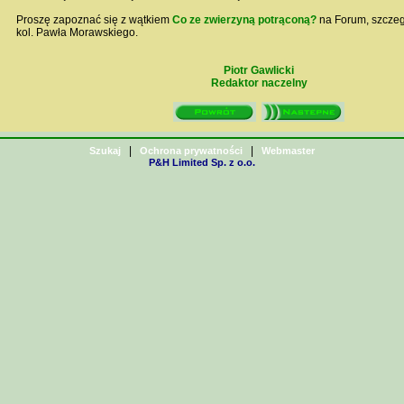
Proszę zapoznać się z wątkiem
Co ze zwierzyną potrąconą?
na Forum, szcze
kol. Pawła Morawskiego.
Piotr Gawlicki
Redaktor naczelny
|
|
Szukaj
Ochrona prywatności
Webmaster
P&H Limited Sp. z o.o.