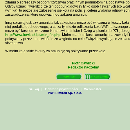
zdaniu o sprzedaży osobom fizycznym oraz innym podmiotom na podstawie po
Gdyby uznać i twierdzić, że ten podpunkt dotyczy tylko osób fizycznych (co wcal
wynika), to pozostaje zgłoszenie się koła na policję, celem wydania odpowied
zaświadczenia, które upoważni do zakupu amunicji.
Inną sprawą jest, czy amunicja tak zakupiona może być wliczona w koszty koła
niej podatku dochodowego, a co za tym idzie odliczenia kołu VAT naliczonego z 
może być kosztem wliczone tłumaczyła minister I. Ożóg w piśmie do PZŁ, dost
http://www.lowiecki.pl/min_fin.php
. Moim zdaniem koszt amunicji na zawody i 
pokrywany przez koło, właśnie ze względu na cele Związku wynikające ze statu
strzelectwa.
W moim kole takie faktury za amunicję są pokrywane przez koło.
Piotr Gawlicki
Redaktor naczelny
|
|
Szukaj
Ochrona prywatności
Webmaster
P&H Limited Sp. z o.o.