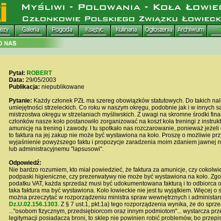
Pytał:
ROBERT
Data:
29/05/2003
Publikacja:
niepublikowane
Pytanie:
Każdy członek PZŁ ma szereg obowiązków statutowych. Do takich nale
umiejętności strzeleckich. Co roku w naszym okręgu, podobnie jak i w innych 
mistrzostwa okręgu w strzelaniach myśliwskich. Z uwagi na skromne środki fi
członków nasze koło postanowiło zorganizować na koszt koła treningi z instruk
amunicję na trening i zawody. I tu spotkało nas rozczarowanie, ponieważ jeżeli
to faktura na jej zakup nie może być wystawiona na koło. Proszę o możliwie pr
wyjaśnienie powyższego faktu i propozycje zaradzenia moim zdaniem jawnej n
lub administracyjnemu "lapsusowi".
Odpowiedź:
Nie bardzo rozumiem, kto miał powiedzieć, że faktura za amunicje, czy cokolwi
podpaski higieniczne, czy prezerwatywy nie może być wystawiona na koło. Zg
podatku VAT, każda sprzedaż musi być udokumentowana fakturą i to odbiorca o
taka faktura ma być wystawiona. Koło łowieckie nie jest tu wyjątkiem. Więcej o
można przeczytać w rozporządzeniu ministra spraw wewnętrznych i administarc
Dz.U.02.156.1303
. Z § 7 ust.1, pkt.1a) tego rozporządzenia wynika, że do sprz
..."osobom fizycznym, przedsiębiorcom oraz innym podmiotom"... wystarcza pr
legitymacji posiadacza broni, to sklep nie powinien robić problemów, bo przep