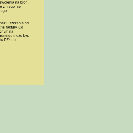
zwolenia na broń.
e z niego nie
niego
 bez uiszczenia od
tej faktury. Co
ępnym na
treningu może być
tu PZŁ dot.