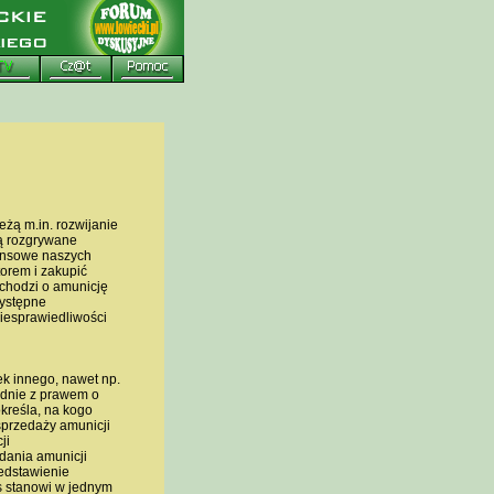
żą m.in. rozwijanie
są rozgrywane
nansowe naszych
torem i zakupić
 chodzi o amunicję
zystępne
iesprawiedliwości
ek innego, nawet np.
odnie z prawem o
kreśla, na kogo
 sprzedaży amunicji
ji
edania amunicji
zedstawienie
is stanowi w jednym