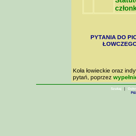
Statu
członk
PYTANIA DO PI
ŁOWCZEGO 
Koła łowieckie oraz in
pytań, poprzez
wypełni
|
Szukaj
Ochr
P&H