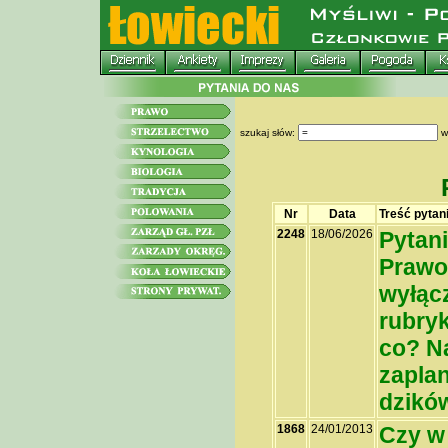
szukaj słów:
w
Nr
Data
Treść pytan
2248
18/06/2026
Pytani
Prawo 
wyłącz
rubryk
co? Na
zapla
dzikó
1868
24/01/2013
Czy w