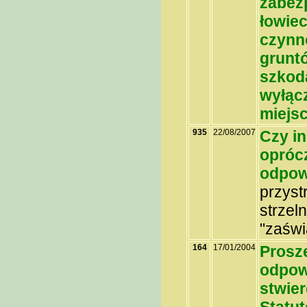
zabez
łowie
czynno
grunt
szkoda
wyłąc
miejsc
935
22/08/2007
Czy in
opróc
odpow
przyst
strzel
"zaświ
164
17/01/2004
Proszę
odpowi
stwier