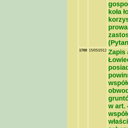
gospo
koła ł
korzy
prowa
zasto
(
Pytan
1700
15/05/2012
Zapis 
Łowiec
posia
powinn
współd
obwod
grunt
w art.
współd
właści