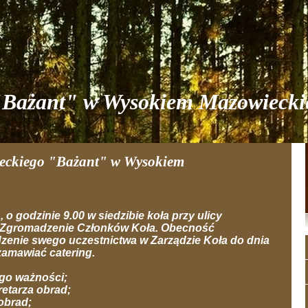
 "Bażant" w Wysokiem Mazowieck
ieckiego "Bażant" w Wysokiem
, o godzinie 9.00 w siedzibie koła przy ulicy
e Zgromadzenie Członków Koła. Obecność
zenie swego uczestnictwa w Zarządzie Koła do dnia
 zamawiać catering.
jego ważności;
etarza obrad;
obrad;