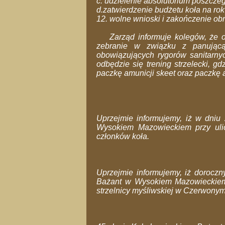
c. udzielenie absolutorium poszcze
d.zatwierdzenie budżetu koła na ro
12. wolne wnioski i zakończenie ob
Zarząd informuje kolegów, że ob
zebranie w związku z panując
obowiązujących rygorów sanitarny
odbędzie się trening strzelecki, 
paczkę amunicji skeet oraz paczkę a
Uprzejmie informujemy, iż w dniu
Wysokiem Mazowieckiem przy uli
członków koła.
Uprzejmie informujemy, iż doroczn
Bażant w Wysokiem Mazowieckiem 
strzelnicy myśliwskiej w Czerwonym