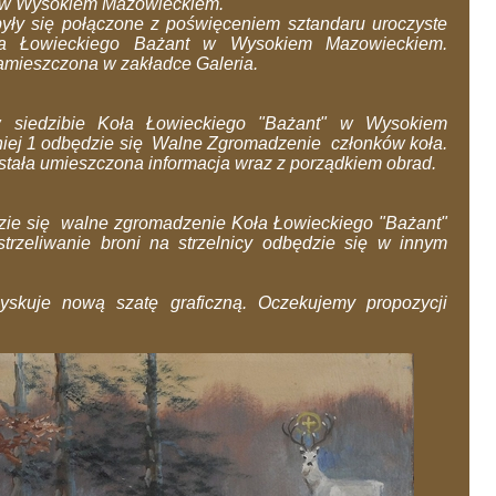
nt w Wysokiem Mazowieckiem.
były się połączone z poświęceniem sztandaru uroczyste
ła Łowieckiego Bażant w Wysokiem Mazowieckiem.
zamieszczona w zakładce Galeria.
w siedzibie Koła Łowieckiego "Bażant" w Wysokiem
niej 1 odbędzie się Walne Zgromadzenie członków koła.
ostała umieszczona informacja wraz z porządkiem obrad.
dzie się walne zgromadzenie Koła Łowieckiego "Bażant"
rzeliwanie broni na strzelnicy odbędzie się w innym
zyskuje nową szatę graficzną. Oczekujemy propozycji