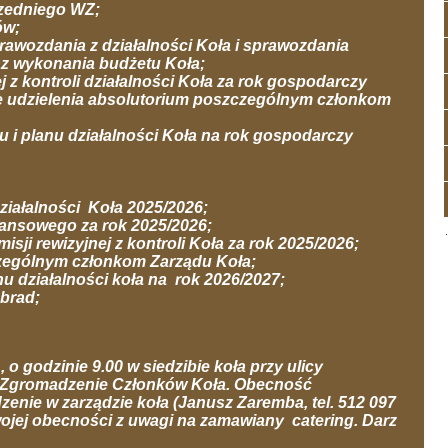
rzedniego WZ;
ów;
prawozdania z działalności Koła i sprawozdania
az wykonania budżetu Koła;
j z kontroli działalności Koła za rok gospodarczy
e udzielenia absolutorium poszczególnym członkom
u i planu działalności Koła na rok gospodarczy
ziałalności Koła 2025/2026;
nansowego za rok 2025/2026;
sji rewizyjnej z kontroli Koła za rok 2025/2026;
czególnym członkom Zarządu Koła;
nu działalności koła na rok 2026/2027;
obrad;
, o godzinie 9.00 w siedzibie koła przy ulicy
e Zgromadzenie Członków Koła. Obecność
enie w zarządzie koła (Janusz Zaremba, tel. 512 097
wojej obecności z uwagi na zamawiany catering. Darz