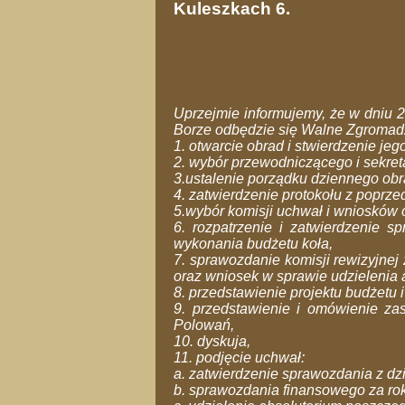
Kuleszkach 6.
Uprzejmie informujemy, że w dniu 2
Borze odbędzie się Walne Zgromadz
1. otwarcie obrad i stwierdzenie jeg
2. wybór przewodniczącego i sekret
3.ustalenie porządku dziennego obr
4. zatwierdzenie protokołu z poprz
5.wybór komisji uchwał i wniosków o
6. rozpatrzenie i zatwierdzenie s
wykonania budżetu koła,
7. sprawozdanie komisji rewizyjnej 
oraz wniosek w sprawie udzielenia
8. przedstawienie projektu budżetu 
9. przedstawienie i omówienie za
Polowań,
10. dyskuja,
11. podjęcie uchwał:
a. zatwierdzenie sprawozdania z dz
b. sprawozdania finansowego za ro