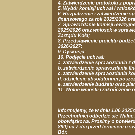
4. Zatwierdzenie protokołu z pop
5. Wybór komisji uchwał i wniosk
6. Rozpatrzenie i zatwierdzenie s
finansowego za rok 2025/2026 or
7. Sprawozdanie komisji rewizyjne
2025/2026 oraz wniosek w sprawi
Zarządu Koła;
8. Przedstawienie projektu budżet
2026/2027;
9. Dyskusja;
10. Podjęcie uchwał:
a. zatwierdzenie sprawozdania z d
b. zatwierdzenie sprawozdania fi
c. zatwierdzenie sprawozdania komi
d. udzielenie absolutorium posz
e. zatwierdzenie budżetu oraz pla
11. Wolne wnioski i zakończenie 
Informujemy, że w dniu 1.06.2025r.
Przechodniej odbędzie się Waln
obowiązkowa. Prosimy o potwierdz
890) na 7 dni przed terminem o s
Bór.