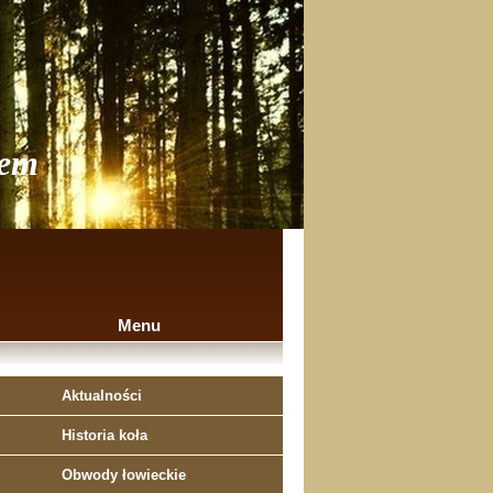
iem
Menu
Aktualności
Historia koła
Obwody łowieckie