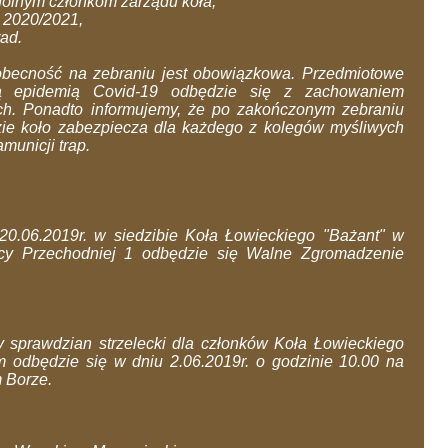
gólnym członkom zarządu koła,
k 2020/2021,
rad.
ecność na zebraniu jest obowiązkowa. Przedmiotowe
ą epidemią Covid-19 odbędzie się z zachowaniem
ch. Ponadto informujemy, że po zakończonym zebraniu
gdzie koło zabezpiecza dla każdego z kolegów myśliwych
municji trap.
 20.06.2019r. w siedzibie Koła Łowieckiego "Bażant" w
cy Przechodniej 1 odbędzie się Walne Zgromadzenie
y sprawdzian strzelecki dla członków Koła Łowieckiego
odbędzie się w dniu 2.06.2019r. o godzinie 10.00 na
 Borze.